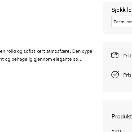
Sjekk l
 en rolig og sofistikert atmosfære. Den dype
Fri 
vnt og behagelig gjennom elegante so...
Pris
Produkt
SKU: