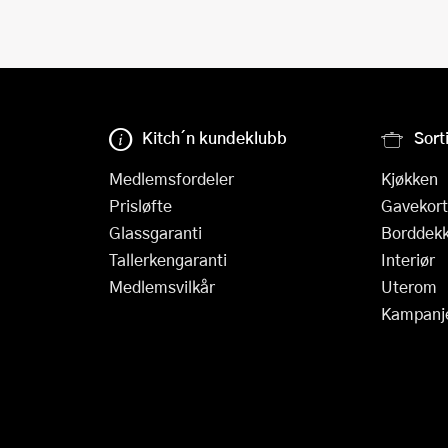
Kitch´n kundeklubb
Sort
Medlemsfordeler
Kjøkken
Prisløfte
Gavekort
Glassgaranti
Borddekk
Tallerkengaranti
Interiør
Medlemsvilkår
Uterom
Kampanj