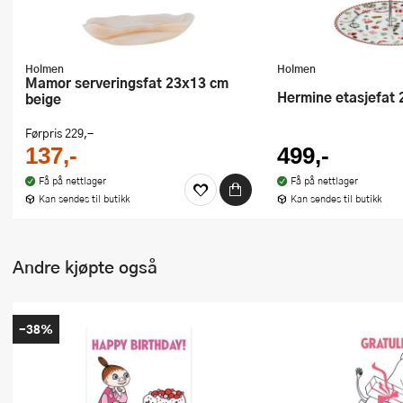
Holmen
Holmen
Mamor serveringsfat 23x13 cm
Hermine etasjefat
beige
Førpris
229,-
137,-
499,-
Få på nettlager
Få på nettlager
Kan sendes til butikk
Kan sendes til butikk
Andre kjøpte også
-38%