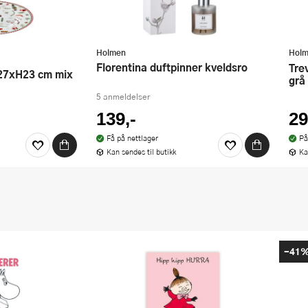
Holmen
Hol
Florentina duftpinner kveldsro
Treviso duftpinner Clear Air 24 cm
 27xH23 cm mix
grå
5 anmeldelser
139,-
29
Få på nettlager
På
Kan sendes til butikk
Ka
-41