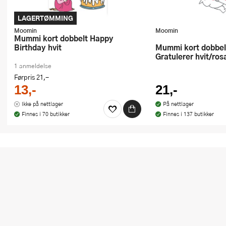
LAGERTØMMING
Moomin
Moomin
Mummi kort dobbelt Happy
Birthday hvit
Mummi kort dobbelt 7,5x7,5 cm
Gratulerer hvit/ros
1 anmeldelse
Førpris
21,-
13,-
21,-
Ikke på nettlager
På nettlager
Finnes i 70 butikker
Finnes i 137 butikker