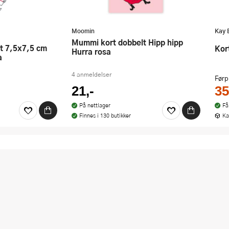
Moomin
Kay 
Mummi kort dobbelt Hipp hipp
Ko
Hurra rosa
a
4 anmeldelser
Førp
21,-
35
På nettlager
Få
Finnes i 130 butikker
Ka