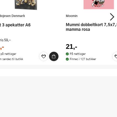
Bojesen Denmark
Moomin
Mummi dobbeltkort 7,5x7,5 cm Til
rt 3 apekatter A6
mamma rosa
ris
59,-
,-
21,-
 på nettlager
På nettlager
n sendes til butikk
Finnes i 127 butikker