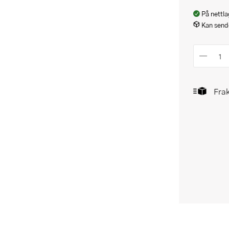
På nettla
Kan sende
Frak