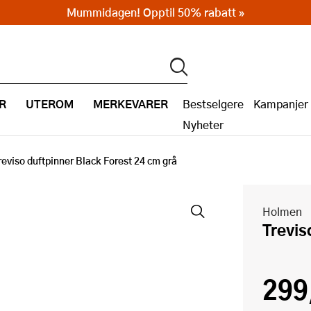
Mummidagen! Opptil 50% rabatt »
R
UTEROM
MERKEVARER
Bestselgere
Kampanjer
Nyheter
reviso duftpinner Black Forest 24 cm grå
Holmen
Trevi
299