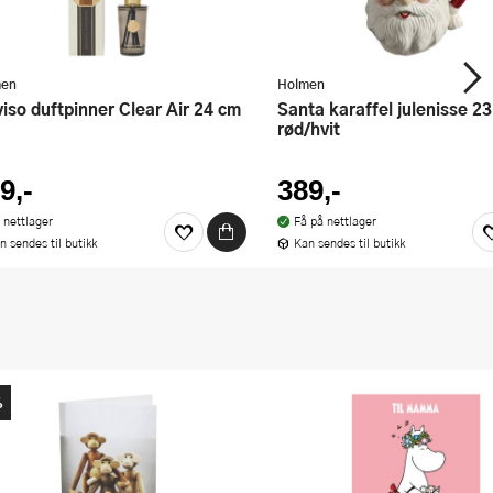
men
Holmen
Santa karaffel julenisse 23 cm
rød/hvit
9,-
389,-
 nettlager
Få på nettlager
n sendes til butikk
Kan sendes til butikk
%