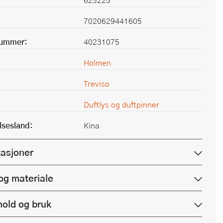
7020629441605
nummer:
40231075
Holmen
Treviso
Duftlys og duftpinner
lsesland:
Kina
kasjoner
og materiale
hold og bruk