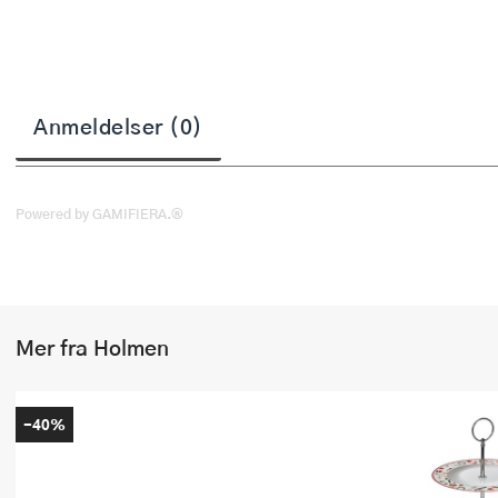
Stekepinsett
Stekespader
Steketermometer
Anmeldelser (0)
Tørkerullholder
Visper
Powered by GAMIFIERA.®
Øvrige kjøkkenredskaper
Mer fra Holmen
-40%