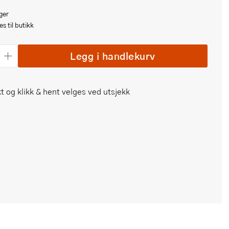
ger
s til butikk
Legg i handlekurv
t og klikk & hent velges ved utsjekk