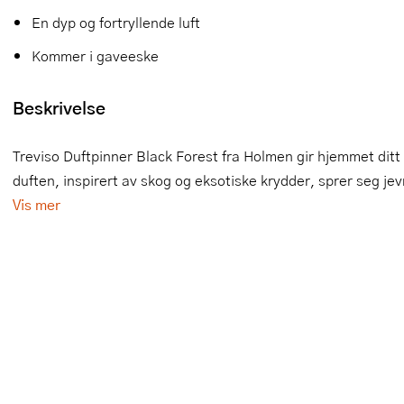
En dyp og fortryllende luft
Slikkepotter
Melkeskummere
Morter
Vifter
Kommer i gaveeske
Springformer
Popcornmaskiner
Målebeger og måleskje
Beskrivelse
Sprøyteposer og tipper
Riskoker
Nøtteknekkere
Øvrig bakeutstyr
Sous vide
Oljeflaske og dressingflaske
Treviso Duftpinner Black Forest fra Holmen gir hjemmet ditt
duften, inspirert av skog og eksotiske krydder, sprer seg je
Stavmiksere
Pastamaskiner
Vis mer
Steketakker
Perkulator
Toastjern og bordgrill
Pizzahjul
Vaffeljern
Pizzaspader
Vakuumpakker
Pizzastein og pizzastål
Vannkokere
Potetmoser