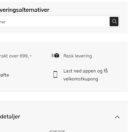
everingsalternativer
frakt over 699,-
Rask levering
Last ned appen og få
løfte
velkomstkupong
detaljer
625225