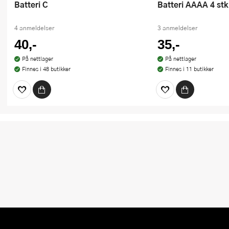
Batteri C
Batteri AAAA 4 stk
4 anmeldelser
3 anmeldelser
40,-
35,-
På nettlager
På nettlager
Finnes i 48 butikker
Finnes i 11 butikker