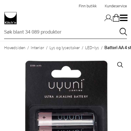
Hopp til hovedinnholdet
Finn butikk
Kundeservice
Batteri AA 4 s
Hovedsiden
Interiør
Lys og lysestaker
LED-lys