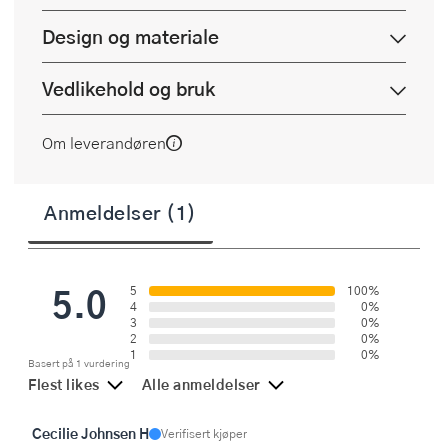
Design og materiale
Vedlikehold og bruk
Om leverandøren
Anmeldelser (1)
5.0
5
100%
4
0%
3
0%
2
0%
1
0%
Basert på 1 vurdering
Flest likes
Alle anmeldelser
Cecilie Johnsen H
Verifisert kjøper