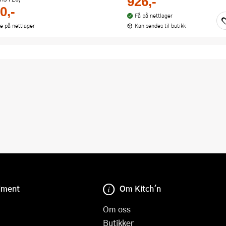
926,-
0,-
Få på nettlager
ke på nettlager
Kan sendes til butikk
iment
Om Kitch'n
Om oss
Butikker