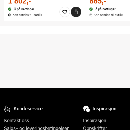
1 802,-
865,-
Få på nettlager
Få på nettlager
Kan sendes til butikk
Kan sendes til butikk
Kundeservice
Inspirasjon
Kontakt oss
Inspirasjon
Salgs- og leveringsbetingelser
Oppskrifter