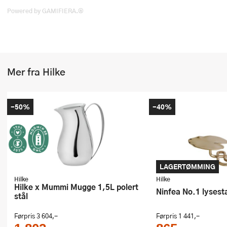
Stekepinsett
Powered by GAMIFIERA.®
Stekespader
Steketermometer
Mer fra Hilke
Tørkerullholder
Visper
-50%
-40%
Øvrige kjøkkenredskaper
LAGERTØMMING
Hilke
Hilke
Hilke x Mummi Mugge 1,5L polert
Ninfea No.1 lyses
stål
Førpris
3 604,-
Førpris
1 441,-