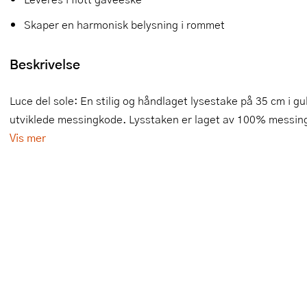
Slikkepotter
Melkeskummere
Morter
Vifter
Skaper en harmonisk belysning i rommet
Springformer
Popcornmaskiner
Målebeger og måleskje
Beskrivelse
Sprøyteposer og tipper
Riskoker
Nøtteknekkere
Luce del sole: En stilig og håndlaget lysestake på 35 cm i gu
Øvrig bakeutstyr
Sous vide
Oljeflaske og dressingflaske
utviklede messingkode. Lysstaken er laget av 100% messing
Vis mer
Stavmiksere
Pastamaskiner
Steketakker
Perkulator
Toastjern og bordgrill
Pizzahjul
Vaffeljern
Pizzaspader
Vakuumpakker
Pizzastein og pizzastål
Vannkokere
Potetmoser