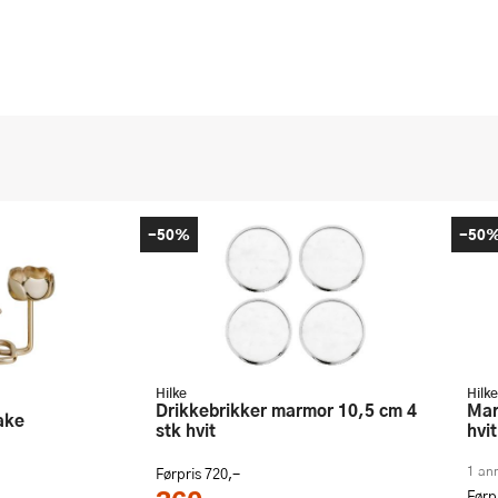
-50%
-50
Hilke
Hilke
Marmorbrett med kant 30x15 cm
Drikkebrikker marmor 10,5 cm 4
take
hvit
stk hvit
1 an
Førpris
720,-
Førp