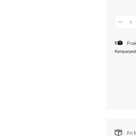
Frak
Kampanjeslu
Fri 