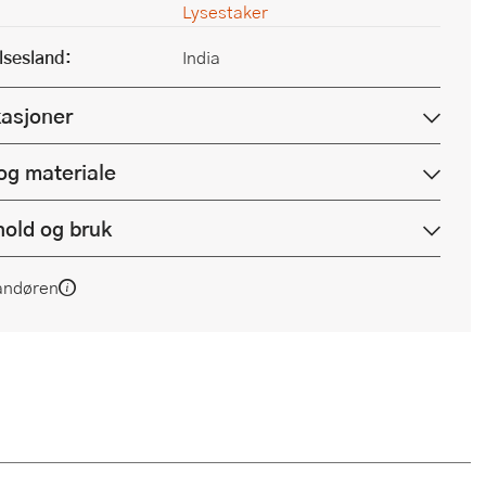
Lysestaker
lsesland:
India
kasjoner
og materiale
hold og bruk
andøren