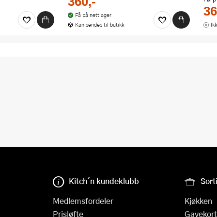
360,-
36
Få på nettlager
Kan sendes til butikk
Ik
Kitch´n kundeklubb
Sort
Medlemsfordeler
Kjøkken
Prisløfte
Gavekort