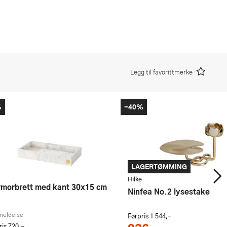
Legg til favorittmerke
%
-40%
LAGERTØMMING
Hilke
Ninfea No.2 lysestake
meldelse
Førpris
1 544,-
ris
720,-