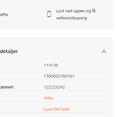
Last ned appen og få
løfte
velkomstkupong
detaljer
114139
7350002760161
nummer:
122223242
Hilke
Luce Del Sole