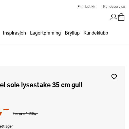
Finn butikk
Kundeservice
Inspirasjon
Lagertømming
Bryllup
Kundeklubb
del sole lysestake 35 cm gull
,-
Førpris
1 235,-
ettlager