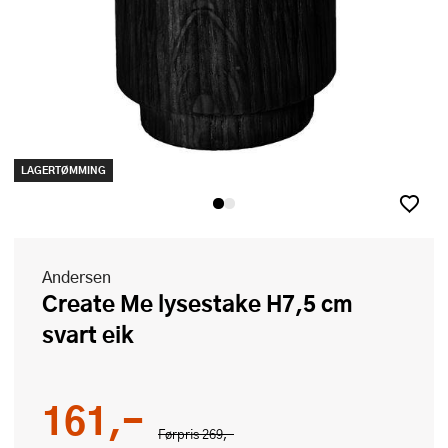
LAGERTØMMING
Andersen
Create Me lysestake H7,5 cm
svart eik
161,-
Førpris
269,-