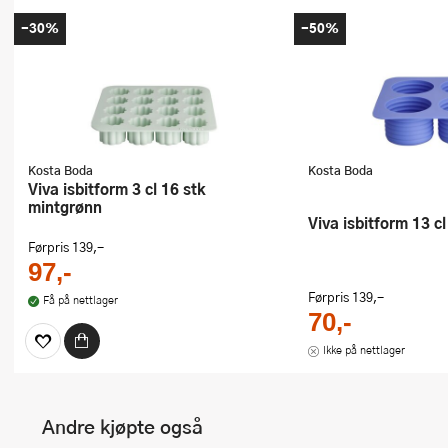
-30%
-50%
Kosta Boda
Kosta Boda
Viva isbitform 3 cl 16 stk
mintgrønn
Viva isbitform 13 c
Førpris
139,-
97,-
Førpris
139,-
Få på nettlager
70,-
Ikke på nettlager
Andre kjøpte også