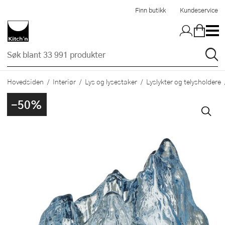
Hopp til hovedinnholdet
Finn butikk
Kundeservice
Hovedsiden
Interiør
Lys og lysestaker
Lyslykter og telysholdere
-50%