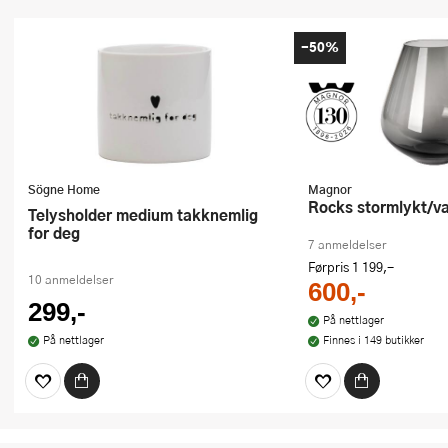
-50%
Sögne Home
Magnor
Rocks stormlykt/v
Telysholder medium takknemlig
for deg
7 anmeldelser
Førpris
1 199,-
10 anmeldelser
600,-
299,-
På nettlager
På nettlager
Finnes i 149 butikker