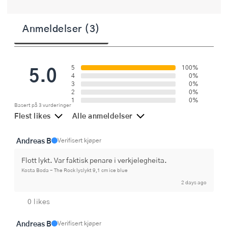
Anmeldelser (3)
5.0
5
100%
4
0%
3
0%
2
0%
1
0%
Basert på 3 vurderinger
Flest likes
Alle anmeldelser
Andreas B
Verifisert kjøper
Flott lykt. Var faktisk penare i verkjelegheita.
Kosta Boda - The Rock lyslykt 9,1 cm ice blue
2 days ago
0 likes
Andreas B
Verifisert kjøper