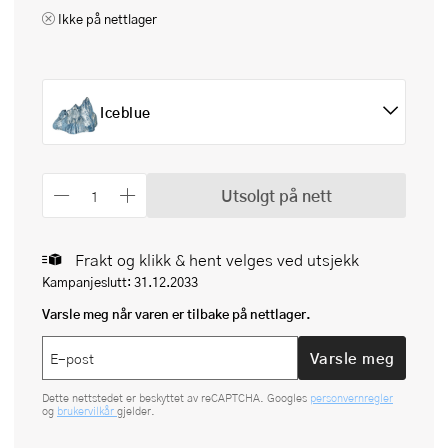
Ikke på nettlager
Iceblue
Utsolgt på nett
Frakt og klikk & hent velges ved utsjekk
Kampanjeslutt: 31.12.2033
Varsle meg når varen er tilbake på nettlager.
Varsle meg
Dette nettstedet er beskyttet av reCAPTCHA. Googles
personvernregler
og
brukervilkår
gjelder.