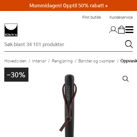
Mummidagen! Opptil 50% rabatt »
Hopp til hovedinnholdet
Finn butikk
Kundeservice
Oppvask
Hovedsiden
Interiør
Rengjøring
Børster og svamper
-30%