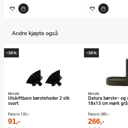
Andre kjøpte også
-30%
-30%
Meraki
Meraki
Utskiftbare børstehoder 2 stk
Datura børste- og såpeholder
svart
18x13 cm mørk grå
Førpris
130,-
Førpris
380,-
91,-
266,-