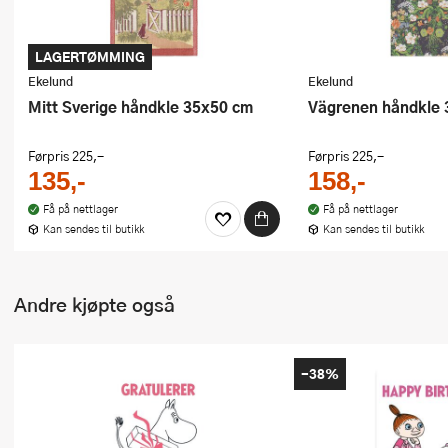
LAGERTØMMING
Ekelund
Ekelund
Mitt Sverige håndkle 35x50 cm
Vägrenen håndkle
Førpris
225,-
Førpris
225,-
135,-
158,-
Få på nettlager
Få på nettlager
Kan sendes til butikk
Kan sendes til butikk
Andre kjøpte også
-38%