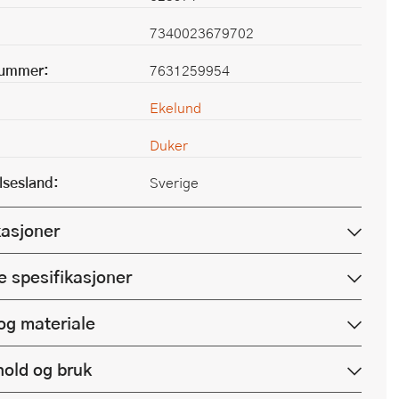
7340023679702
nummer:
7631259954
Ekelund
Duker
lsesland:
Sverige
kasjoner
e spesifikasjoner
og materiale
hold og bruk