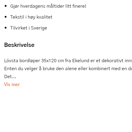
Gjør hverdagens måltider litt finere!
Slikkepotter
Melkeskummere
Morter
Vifter
Tekstil i høy kvalitet
Springformer
Popcornmaskiner
Målebeger og måleskje
Tilvirket i Sverige
Sprøyteposer og tipper
Riskoker
Nøtteknekkere
Beskrivelse
Øvrig bakeutstyr
Sous vide
Oljeflaske og dressingflaske
Lövsta bordløper 35x120 cm fra Ekelund er et dekorativt inn
Stavmiksere
Pastamaskiner
Enten du velger å bruke den alene eller kombinert med en du
Steketakker
Perkulator
Det...
Vis mer
Toastjern og bordgrill
Pizzahjul
Vaffeljern
Pizzaspader
Vakuumpakker
Pizzastein og pizzastål
Vannkokere
Potetmoser