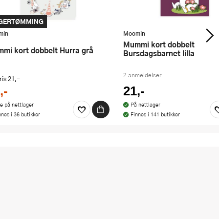
GERTØMMING
min
Moomin
Mummi kort dobbelt
ummi kort dobbelt Hurra grå
Bursdagsbarnet lilla
2 anmeldelser
ris
21,-
,-
21,-
ke på nettlager
På nettlager
nnes i 36 butikker
Finnes i 141 butikker