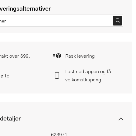
everingsalternativer
frakt over 699,-
Rask levering
Last ned appen og få
løfte
velkomstkupong
detaljer
623971