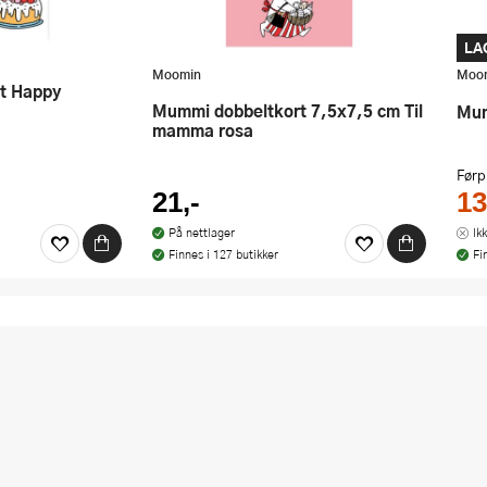
LA
Moomin
Moo
Mummi dobbeltkort 7,5x7,5 cm Til
M
mamma rosa
Førp
21,-
13
På nettlager
Ik
Finnes i 127 butikker
Fi