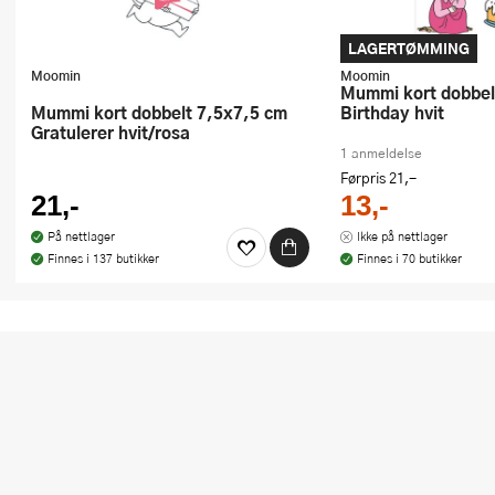
LAGERTØMMING
Moomin
Moomin
Mummi kort dobbelt Happy
Mummi kort dobbelt 7,5x7,5 cm
Birthday hvit
Gratulerer hvit/rosa
1 anmeldelse
Førpris
21,-
21,-
13,-
På nettlager
Ikke på nettlager
Finnes i 137 butikker
Finnes i 70 butikker