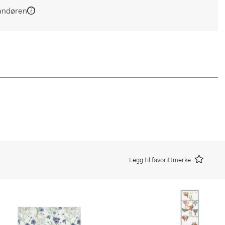
andøren
Legg til favorittmerke