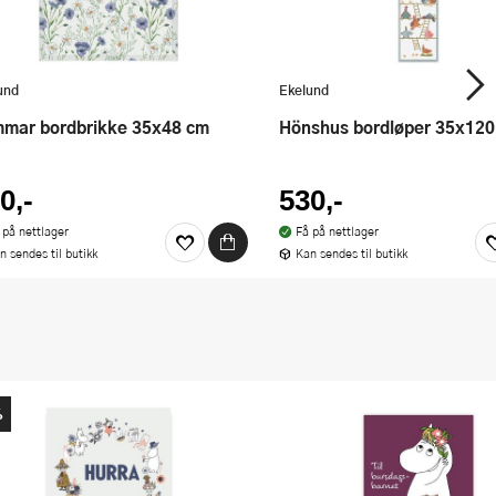
und
Ekelund
mmar bordbrikke 35x48 cm
Hönshus bordløper 35x12
0,-
530,-
 på nettlager
Få på nettlager
n sendes til butikk
Kan sendes til butikk
%