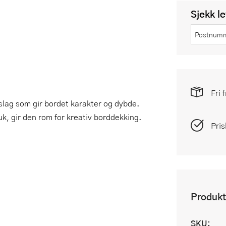
Sjekk l
Fri 
slag som gir bordet karakter og dybde.
k, gir den rom for kreativ borddekking.
Pris
Produkt
SKU: