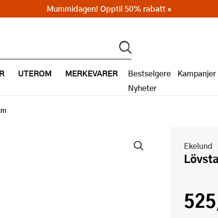
Mummidagen! Opptil 50% rabatt »
R
UTEROM
MERKEVARER
Bestselgere
Kampanjer
Nyheter
cm
Ekelund
Lövst
525