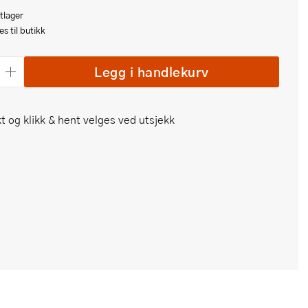
tlager
s til butikk
Legg i handlekurv
t og klikk & hent velges ved utsjekk