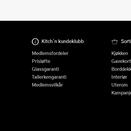
Kitch´n kundeklubb
Sort
Medlemsfordeler
Kjøkken
Prisløfte
Gavekort
Glassgaranti
Borddekk
Tallerkengaranti
Interiør
Medlemsvilkår
Uterom
Kampanj