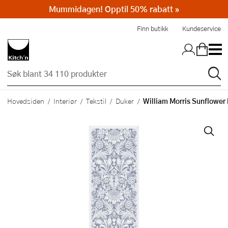
Mummidagen! Opptil 50% rabatt »
Hopp til hovedinnholdet
Finn butikk
Kundeservice
William Morris Sunflower
Hovedsiden
Interiør
Tekstil
Duker