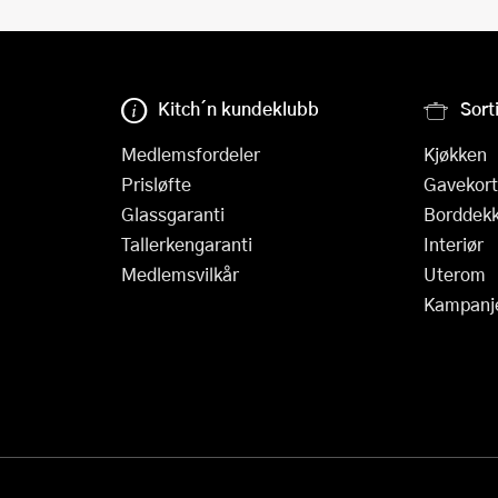
Kitch´n kundeklubb
Sort
Medlemsfordeler
Kjøkken
Prisløfte
Gavekort
Glassgaranti
Borddekk
Tallerkengaranti
Interiør
Medlemsvilkår
Uterom
Kampanj