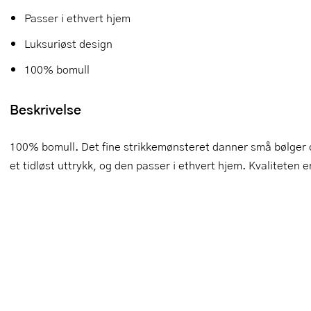
Passer i ethvert hjem
Slikkepotter
Melkeskummere
Morter
Vifter
Luksuriøst design
Springformer
Popcornmaskiner
Målebeger og måleskje
100% bomull
Sprøyteposer og tipper
Riskoker
Nøtteknekkere
Beskrivelse
Øvrig bakeutstyr
Sous vide
Oljeflaske og dressingflaske
Stavmiksere
Pastamaskiner
100% bomull. Det fine strikkemønsteret danner små bølger 
et tidløst uttrykk, og den passer i ethvert hjem. Kvaliteten 
Steketakker
Perkulator
Toastjern og bordgrill
Pizzahjul
Vaffeljern
Pizzaspader
Vakuumpakker
Pizzastein og pizzastål
Vannkokere
Potetmoser