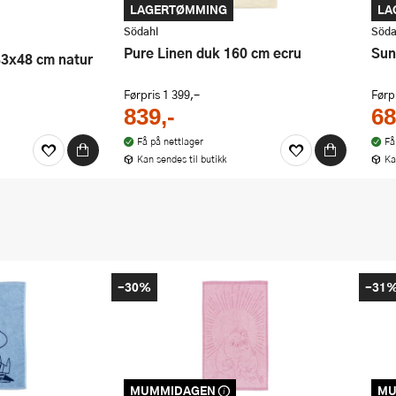
LAGERTØMMING
LA
Södahl
Söda
Pure Linen duk 160 cm ecru
Su
 33x48 cm natur
Førpris
1 399,-
Førp
839,-
68
Få på nettlager
Få
Kan sendes til butikk
Ka
-30%
-31
MUMMIDAGEN
MU
dert i vår
Dette produktet er inkludert i vår
Dett