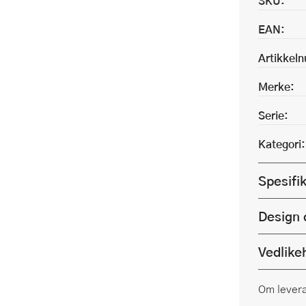
SKU:
EAN:
Artikkel
Merke:
Serie:
Kategori:
Spesifi
Design 
Vedlike
Om lever