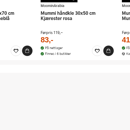
 rabatten i dag!
kampanje. Benytt deg av rabatten i dag!
kamp
MoominArabia
Moom
Mummi håndkle 30x50 cm
Mummi håndkle 25x25 cm
neblå
Kjærester rosa
Mum
Førpris
119,-
Førp
83,-
41
På nettlager
Få
Finnes i 6 butikker
Ka