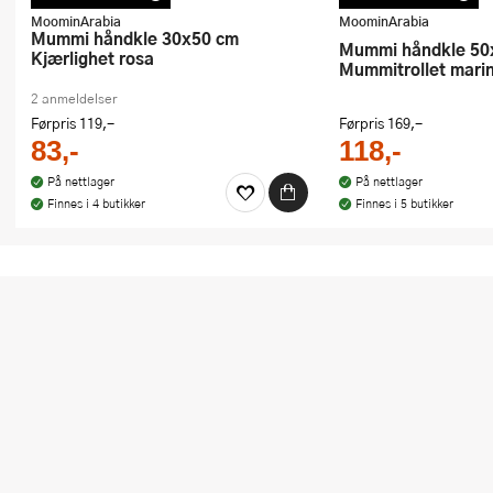
kampanje. Benytt deg av rabatten i dag!
kampanje. Benytt deg av
MoominArabia
MoominArabia
Mummi håndkle 30x50 cm
Mummi håndkle 50x70 cm
Kjærlighet rosa
Mummitrollet mari
2 anmeldelser
Førpris
119,-
Førpris
169,-
83,-
118,-
På nettlager
På nettlager
Finnes i 4 butikker
Finnes i 5 butikker