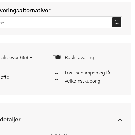
everingsalternativer
frakt over 699,-
Rask levering
Last ned appen og få
løfte
velkomstkupong
detaljer