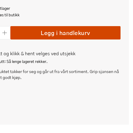
tlager
s til butikk
Legg i handlekurv
t og klikk & hent velges ved utsjekk
tt: Så lenge lageret rekker.
ktet takker for seg og går ut fra vårt sortiment. Grip sjansen nå
et godt kjøp.