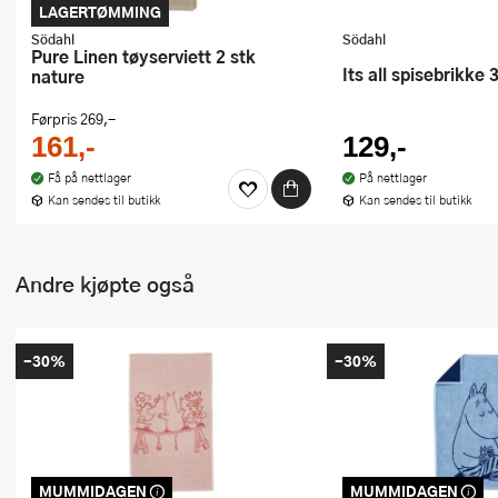
LAGERTØMMING
Södahl
Södahl
Pure Linen tøyserviett 2 stk
Its all spisebrikke
nature
Førpris
269,-
161,-
129,-
Få på nettlager
På nettlager
Kan sendes til butikk
Kan sendes til butikk
Andre kjøpte også
-30%
-30%
MUMMIDAGEN
MUMMIDAGEN
Dette produktet er inkludert i vår
Dette produktet er inklu