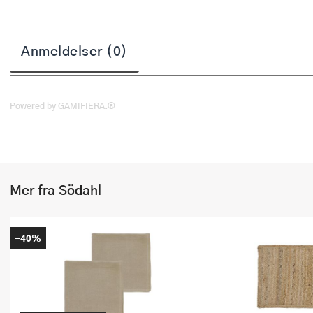
Stekepinsett
Stekespader
Anmeldelser (0)
Steketermometer
Tørkerullholder
Powered by GAMIFIERA.®
Visper
Øvrige kjøkkenredskaper
Mer fra Södahl
-40%