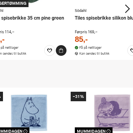
GERTØMMING
hl
Södahl
n spisebrikke 35 cm pine green
Tiles spisebrikke silikon bl
ris
114,-
Førpris
169,-
,-
85,-
 på nettlager
Få på nettlager
n sendes til butikk
Kan sendes til butikk
%
-31%
MMIDAGEN
MUMMIDAGEN
e produktet er inkludert i vår
Dette produktet er inkludert i vår