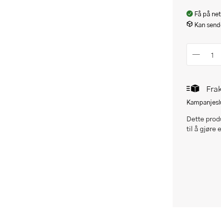
Få på net
Kan sende
Frak
Kampanjeslu
Dette produ
til å gjøre 