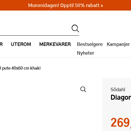
Mummidagen! Opptil 50% rabatt »
R
UTEROM
MERKEVARER
Bestselgere
Kampanjer
Nyheter
l pute 40x60 cm khaki
Södahl
Diago
269