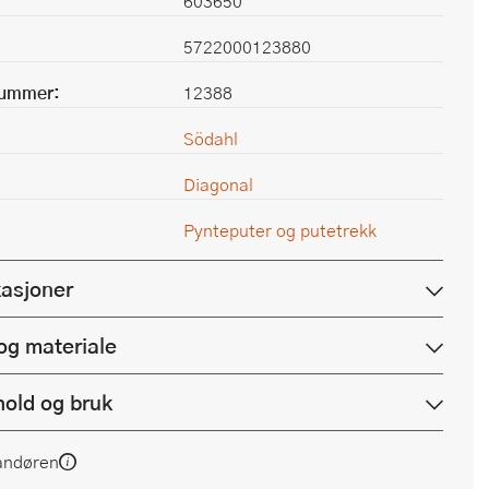
603650
5722000123880
nummer:
12388
Södahl
Diagonal
Pynteputer og putetrekk
kasjoner
og materiale
hold og bruk
andøren