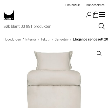
Hopp til hovedinnholdet
Finn butikk
Kundeservice
Elegance sengesett 2
Hovedsiden
Interiør
Tekstil
Sengetøy