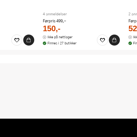
4 anmeldelser
2 an
Førpris
499,-
Førp
150,-
52
Ikke på nettlager
Ik
Finnes i 27 butikker
Fi