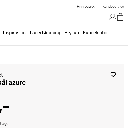
Finn butikk
Kundeservice
Inspirasjon
Lagertømming
Bryllup
Kundeklubb
et
kål azure
,-
tlager