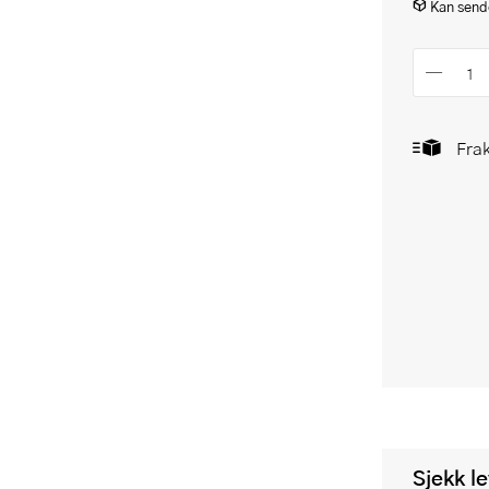
Kan sende
Frak
Sjekk l