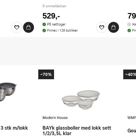
9 anmeldelser
529,-
79
På nettlager
Ik
Finnes i 128 butikker
Fi
-70%
-40
Modern House
WM
bAYk glassboller med lokk sett
Go
1/2/3,5L klar