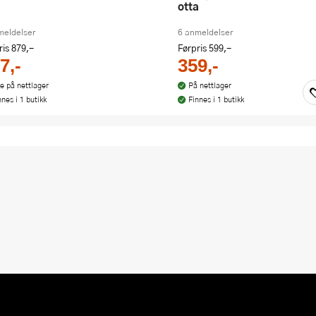
otta
meldelser
6 anmeldelser
ris
879,-
Førpris
599,-
7,-
359,-
ke på nettlager
På nettlager
nnes i 1 butikk
Finnes i 1 butikk