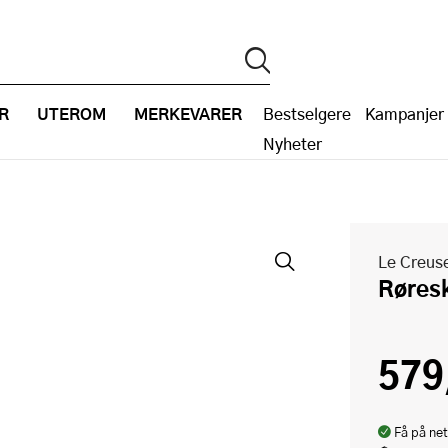
R
UTEROM
MERKEVARER
Bestselgere
Kampanjer
Nyheter
Le Creus
Røres
579
Få på net