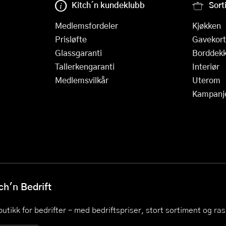
Kitch´n kundeklubb
Sort
Medlemsfordeler
Kjøkken
Prisløfte
Gavekort
Glassgaranti
Borddekk
Tallerkengaranti
Interiør
Medlemsvilkår
Uterom
Kampanj
h'n Bedrift
utikk for bedrifter – med bedriftspriser, stort sortiment og ra