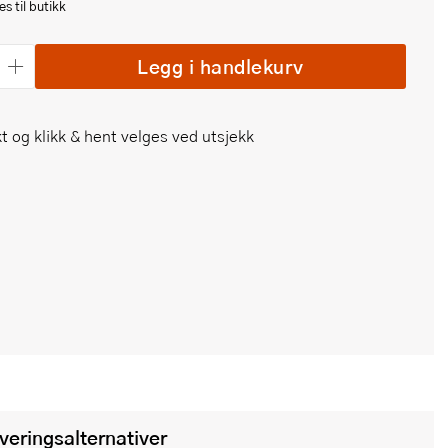
s til butikk
Legg i handlekurv
t og klikk & hent velges ved utsjekk
everingsalternativer