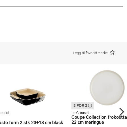
Legg til favorittmerke
3 FOR 2
Denne varen inngår i vår 3 for 2 k
Vi spanderer den rimeligste
reuset
Le Creuset
Coupe Collection frokosttallerken
22 cm meringue
faste form 2 stk 23+13 cm black