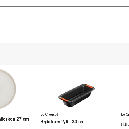
 3 for 2 kampanje.
gste
Le Creuset
Le C
Brødform 2,6L 30 cm
Ild