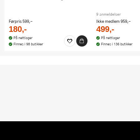
9 anmeldelser
Førpris
599,-
Ikke medlem
959,-
180,-
499,-
På nettlager
På nettlager
Finnes i 98 butikker
Finnes i 136 butikker