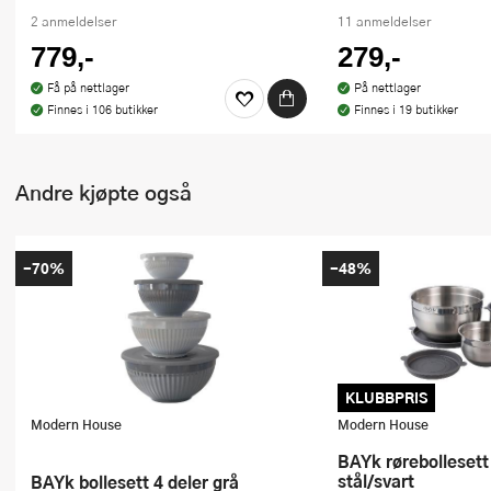
2 anmeldelser
11 anmeldelser
779,-
279,-
Få på nettlager
På nettlager
Finnes i 106 butikker
Finnes i 19 butikker
Andre kjøpte også
-70%
-48%
KLUBBPRIS
Modern House
Modern House
bAYk rørebollesett 3 stk m/lokk
stål/svart
bAYk bollesett 4 deler grå