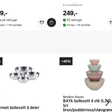
8 anmeldelser
9,-
249,-
ke på nettlager
På nettlager
nnes i 116 butikker
Finnes i 18 butikker
%
-40%
F
Modern House
bAYk bollesett 4 stk 0,2/0,5/1/2L
lys
urmet bollesett 4 deler
brun/pudderrosa/støvgrøn