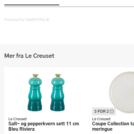
Stekepinsett
Stekespader
Powered by GAMIFIERA.®
Steketermometer
Tørkerullholder
Mer fra Le Creuset
Visper
Øvrige kjøkkenredskaper
3 FOR 2
Denne varen inngår i vår
Vi spanderer den rimeli
Le Creuset
Le Creuset
Salt- og pepperkvern sett 11 cm
Coupe Collection tallerken 27 cm
Bleu Riviera
meringue