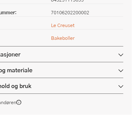
nummer:
70106202200002
Le Creuset
Bakeboller
kasjoner
og materiale
hold og bruk
andøren