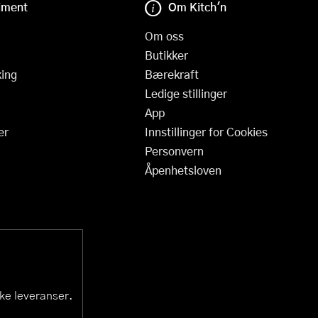
iment
Om Kitch'n
Om oss
Butikker
ing
Bærekraft
Ledige stillinger
App
er
Innstillinger for Cookies
Personvern
Åpenhetsloven
ske leveranser.