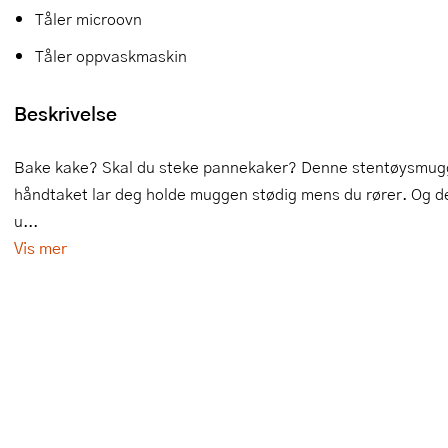
Tåler microovn
Slikkepotter
Melkeskummere
Morter
Vifter
Tåler oppvaskmaskin
Springformer
Popcornmaskiner
Målebeger og måleskje
Beskrivelse
Sprøyteposer og tipper
Riskoker
Nøtteknekkere
Øvrig bakeutstyr
Sous vide
Oljeflaske og dressingflaske
Bake kake? Skal du steke pannekaker? Denne stentøysmuggen 
håndtaket lar deg holde muggen stødig mens du rører. Og den
Stavmiksere
Pastamaskiner
u...
Vis mer
Steketakker
Perkulator
Toastjern og bordgrill
Pizzahjul
Vaffeljern
Pizzaspader
Vakuumpakker
Pizzastein og pizzastål
Vannkokere
Potetmoser