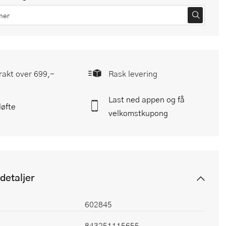
frakt over 699,-
Rask levering
Last ned appen og få
løfte
velkomstkupong
detaljer
602845
843251115655