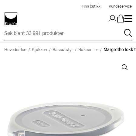
Hopp til hovedinnholdet
Finn butikk
Kundeservice
Margrethe lokk t
Hovedsiden
Kjøkken
Bakeutstyr
Bakeboller