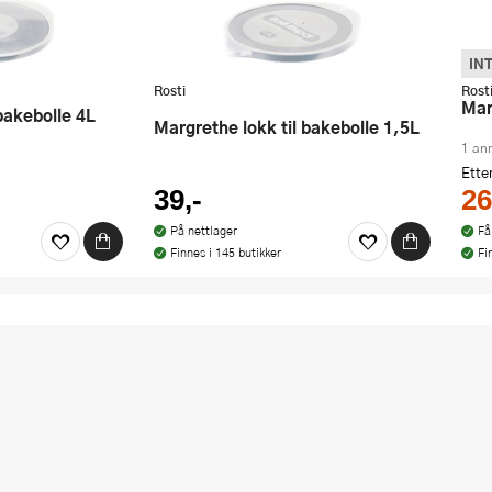
IN
Rosti
Rost
M
 bakebolle 4L
Margrethe lokk til bakebolle 1,5L
1 an
Ette
39,-
26
På nettlager
Få
Finnes i 145 butikker
Fi