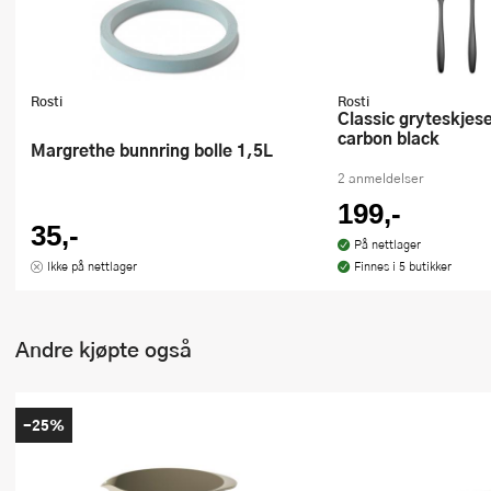
Rosti
Rosti
Classic gryteskjesett 3 deler
carbon black
Margrethe bunnring bolle 1,5L
2 anmeldelser
199,-
35,-
På nettlager
Ikke på nettlager
Finnes i 5 butikker
Andre kjøpte også
-25%