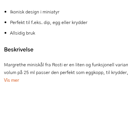
Slikkepotter
Melkeskummere
Morter
Vifter
Ikonisk design i miniatyr
Springformer
Popcornmaskiner
Målebeger og måleskje
Perfekt til f.eks. dip, egg eller krydder
Allsidig bruk
Sprøyteposer og tipper
Riskoker
Nøtteknekkere
Øvrig bakeutstyr
Sous vide
Oljeflaske og dressingflaske
Beskrivelse
Stavmiksere
Pastamaskiner
Margrethe miniskål fra Rosti er en liten og funksjonell vari
volum på 25 ml passer den perfekt som eggkopp, til krydder, s
Steketakker
Perkulator
Vis mer
Toastjern og bordgrill
Pizzahjul
Vaffeljern
Pizzaspader
Vakuumpakker
Pizzastein og pizzastål
Vannkokere
Potetmoser