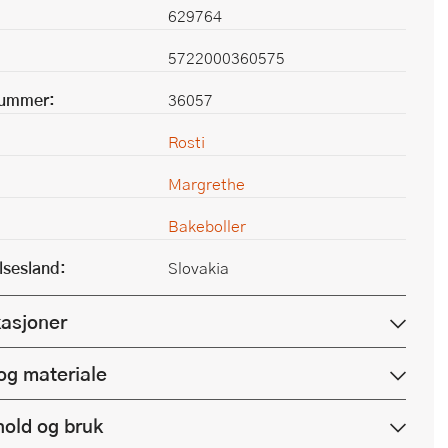
629764
5722000360575
nummer:
36057
Rosti
Margrethe
Bakeboller
lsesland:
Slovakia
kasjoner
og materiale
hold og bruk