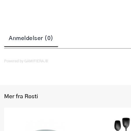
Stekepinsett
Stekespader
Steketermometer
Anmeldelser (0)
Tørkerullholder
Visper
Powered by GAMIFIERA.®
Øvrige kjøkkenredskaper
Mer fra Rosti