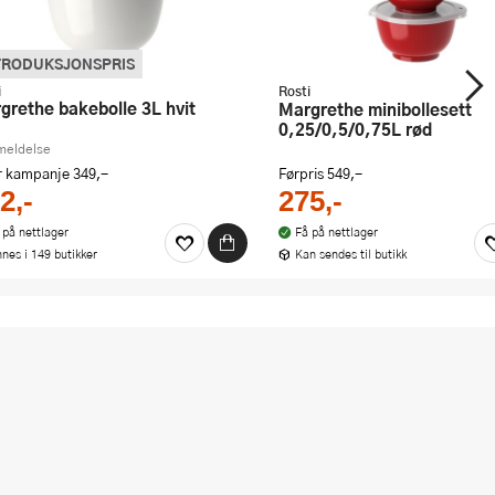
TRODUKSJONSPRIS
i
Rosti
argrethe bakebolle 3L hvit
Margrethe minibollesett
0,25/0,5/0,75L rød
meldelse
r kampanje 349,-
Førpris
549,-
2,-
275,-
 på nettlager
Få på nettlager
nnes i 149 butikker
Kan sendes til butikk