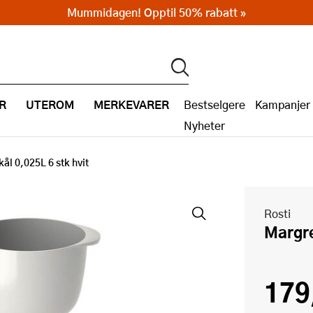
Mummidagen! Opptil 50% rabatt »
R
UTEROM
MERKEVARER
Bestselgere
Kampanjer
Nyheter
ål 0,025L 6 stk hvit
Rosti
Marg
179