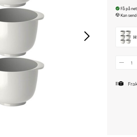
Få på net
Kan sende
H
Frak