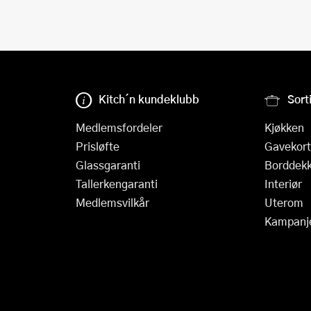
Kitch´n kundeklubb
Sort
Medlemsfordeler
Kjøkken
Prisløfte
Gavekort
Glassgaranti
Borddekk
Tallerkengaranti
Interiør
Medlemsvilkår
Uterom
Kampanj