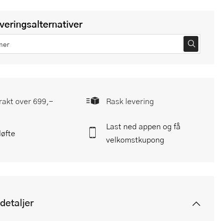
everingsalternativer
frakt over 699,-
Rask levering
Last ned appen og få
løfte
velkomstkupong
detaljer