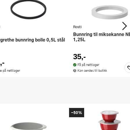
i
Rosti
Bunnring til miksekanne NEW
1,25L
rgrethe bunnring bolle 0,5L stål
35,-
,-
Få på nettlager
ke på nettlager
Kan sendes til butikk
-50%