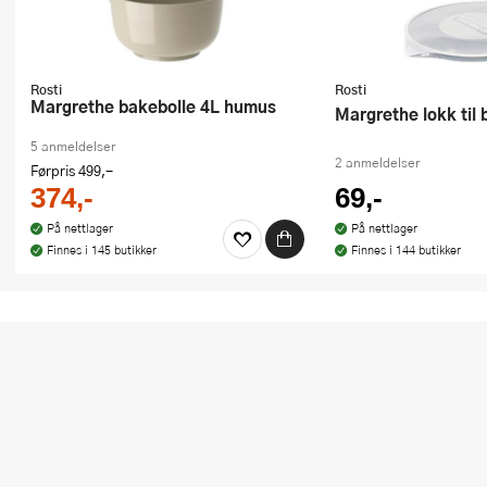
Rosti
Rosti
Margrethe bakebolle 4L humus
Margrethe lokk til
5 anmeldelser
2 anmeldelser
Førpris
499,-
374,-
69,-
På nettlager
På nettlager
Finnes i 145 butikker
Finnes i 144 butikker