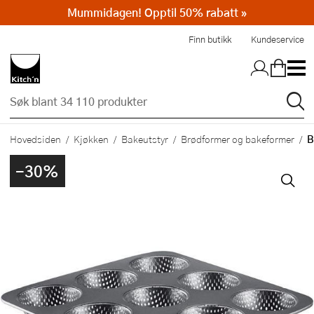
Mummidagen! Opptil 50% rabatt »
Hopp til hovedinnholdet
Finn butikk
Kundeservice
B
Hovedsiden
Kjøkken
Bakeutstyr
Brødformer og bakeformer
-30%