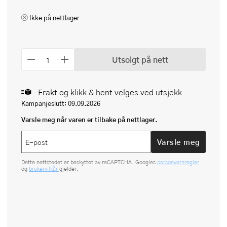
Ikke på nettlager
Utsolgt på nett
Frakt og klikk & hent velges ved utsjekk
Kampanjeslutt: 09.09.2026
Varsle meg når varen er tilbake på nettlager.
Varsle meg
Dette nettstedet er beskyttet av reCAPTCHA. Googles
personvernregler
og
brukervilkår
gjelder.