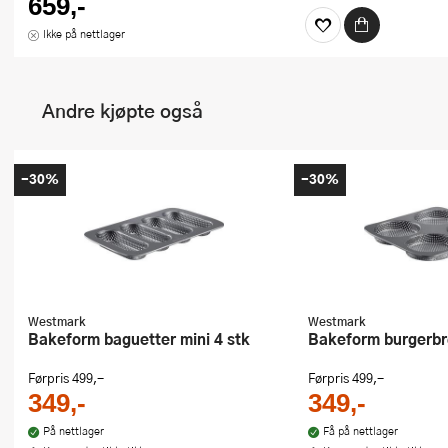
659,-
Ikke på nettlager
Andre kjøpte også
-30%
-30%
Westmark
Westmark
Bakeform baguetter mini 4 stk
Bakeform burgerbr
Førpris
499,-
Førpris
499,-
349,-
349,-
På nettlager
Få på nettlager