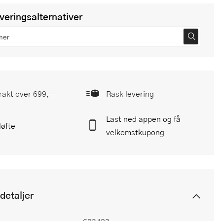
everingsalternativer
frakt over 699,-
Rask levering
Last ned appen og få
løfte
velkomstkupong
detaljer