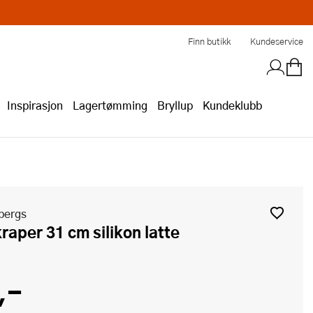
Finn butikk
Kundeservice
Inspirasjon
Lagertømming
Bryllup
Kundeklubb
bergs
kraper 31 cm silikon latte
,-