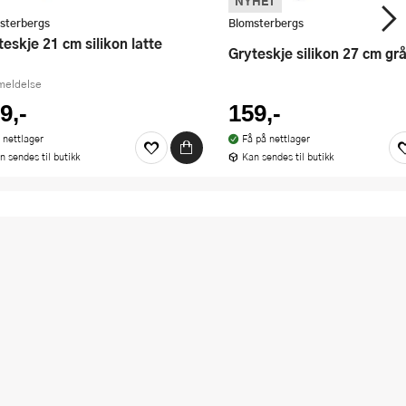
NYHET
sterbergs
Blomsterbergs
yteskje 21 cm silikon latte
Gryteskje silikon 27 cm gr
meldelse
9,-
159,-
 nettlager
Få på nettlager
n sendes til butikk
Kan sendes til butikk