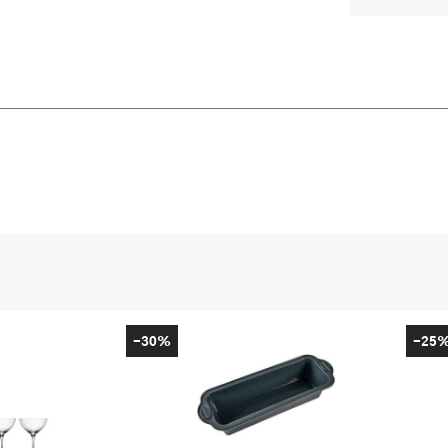
-30%
-25