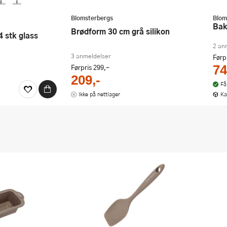
Blomsterbergs
Blom
Ba
Brødform 30 cm grå silikon
 4 stk glass
2 an
3 anmeldelser
Førp
Førpris
299,-
74
209,-
Få
Ikke på nettlager
Ka