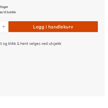
tlager
s til butikk
Legg i handlekurv
t og klikk & hent velges ved utsjekk