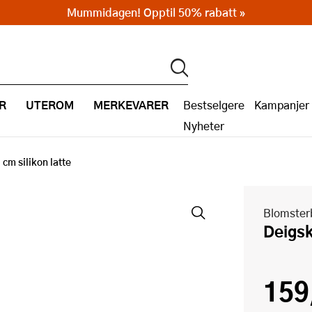
Mummidagen! Opptil 50% rabatt »
R
UTEROM
MERKEVARER
Bestselgere
Kampanjer
Nyheter
cm silikon latte
Blomster
Deigs
159