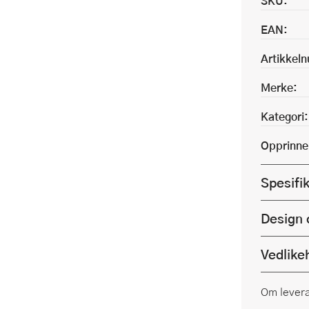
SKU:
EAN:
Artikkel
Merke:
Kategori:
Opprinne
Spesifi
Design 
Vedlike
Om lever