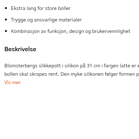
Ekstra lang for store boller
Slikkepotter
Melkeskummere
Morter
Vifter
Trygge og ansvarlige materialer
Springformer
Popcornmaskiner
Målebeger og måleskje
Kombinasjon av funksjon, design og brukervennlighet
Sprøyteposer og tipper
Riskoker
Nøtteknekkere
Beskrivelse
Øvrig bakeutstyr
Sous vide
Oljeflaske og dressingflaske
Stavmiksere
Pastamaskiner
Blomsterbergs slikkepott i silikon på 31 cm i fargen latte er
bollen skal skrapes rent. Den myke silikonen følger formen p
Steketakker
Perkulator
Vis mer
Toastjern og bordgrill
Pizzahjul
Vaffeljern
Pizzaspader
Vakuumpakker
Pizzastein og pizzastål
Vannkokere
Potetmoser