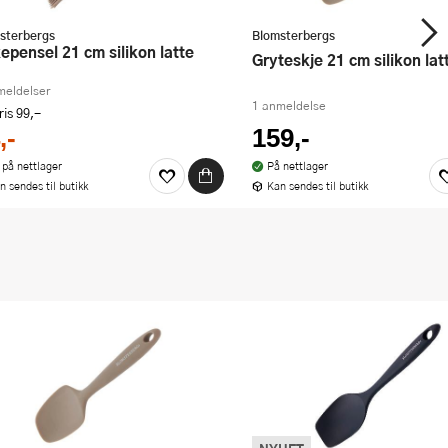
sterbergs
Blomsterbergs
kepensel 21 cm silikon latte
Gryteskje 21 cm silikon lat
meldelser
1 anmeldelse
ris
99,-
,-
159,-
 på nettlager
På nettlager
n sendes til butikk
Kan sendes til butikk