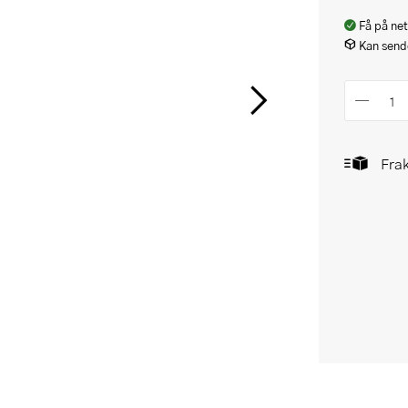
Få på net
Kan sende
Frak