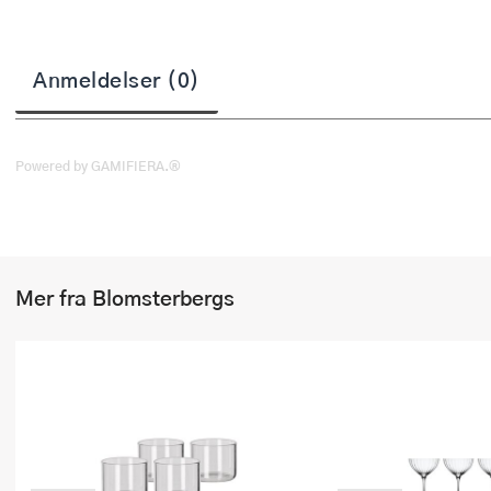
Stekepinsett
Stekespader
Anmeldelser (0)
Steketermometer
Tørkerullholder
Powered by GAMIFIERA.®
Visper
Øvrige kjøkkenredskaper
Mer fra Blomsterbergs