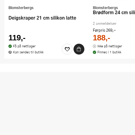
Blomsterbergs
Blomsterbergs
Brødform 24 cm sil
Deigskraper 21 cm silikon latte
2 anmeldelser
Førpris
269,-
119,-
188,-
Få på nettlager
Ikke på nettlager
Kan sendes til butikk
Finnes i 1 butikk