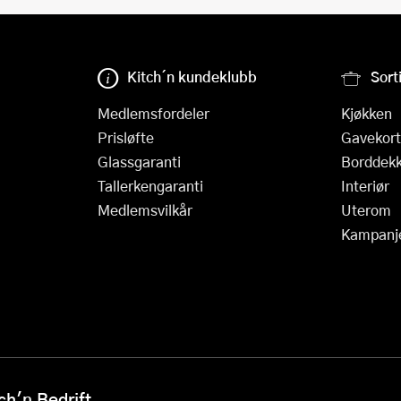
Kitch´n kundeklubb
Sort
Medlemsfordeler
Kjøkken
Prisløfte
Gavekort
Glassgaranti
Borddekk
Tallerkengaranti
Interiør
Medlemsvilkår
Uterom
Kampanj
h'n Bedrift