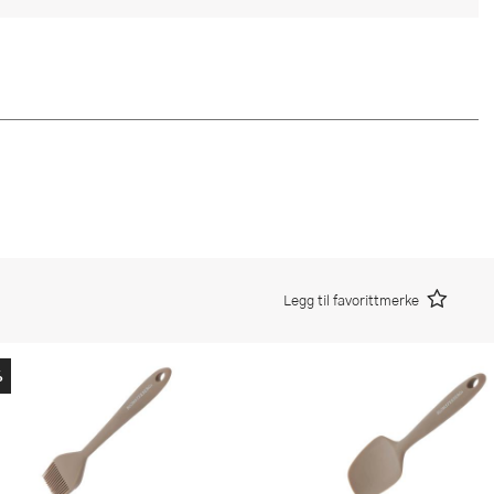
Legg til favorittmerke
%