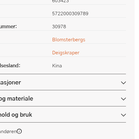
603423
5722000309789
nummer:
30978
Blomsterbergs
Deigskraper
lsesland:
Kina
kasjoner
og materiale
hold og bruk
andøren