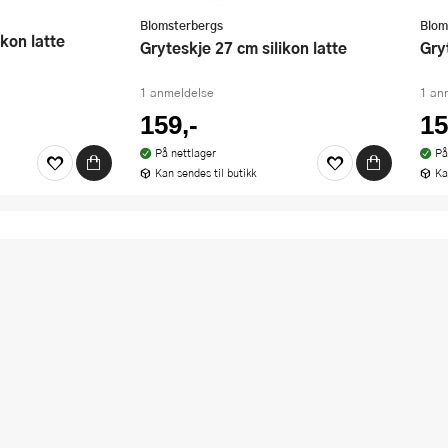
Blomsterbergs
Blom
ikon latte
Gryteskje 27 cm silikon latte
Gr
1 anmeldelse
1 an
159,-
15
På nettlager
På
Kan sendes til butikk
Ka