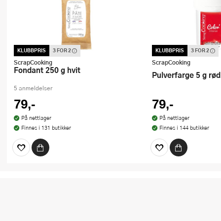
KLUBBPRIS
3 FOR 2
KLUBBPRIS
3 FOR 2
Denne varen inngår i vår 3 for 2
Denne varen inngår i vår
kampanje. Vi spanderer den rimeligste
kampanje. Vi spandere
ScrapCooking
ScrapCooking
Fondant 250 g hvit
Pulverfarge 5 g rød
5 anmeldelser
79,-
79,-
På nettlager
På nettlager
Finnes i 131 butikker
Finnes i 144 butikker