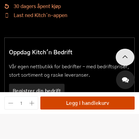
30 dagers åpent kjøp
Last ned Kitch´n-appen
Oppdag Kitch'n Bedrift
Vår egen nettbutikk for bedrifter – med bedriftspriser,
stort sortiment og raske leveranser.
Registrer din bedrift
Legg i handlekurv