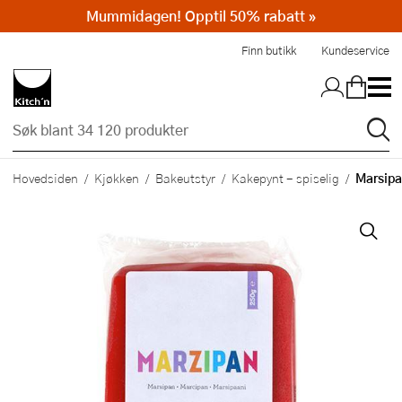
Mummidagen! Opptil 50% rabatt »
Hopp til hovedinnholdet
Finn butikk
Kundeservice
Marsipa
Hovedsiden
Kjøkken
Bakeutstyr
Kakepynt - spiselig