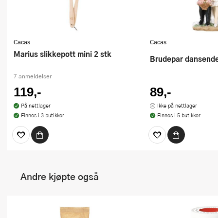
Cacas
Cacas
Marius slikkepott mini 2 stk
Brudepar dansend
7 anmeldelser
119,-
89,-
På nettlager
Ikke på nettlager
Finnes i 3 butikker
Finnes i 5 butikker
Andre kjøpte også