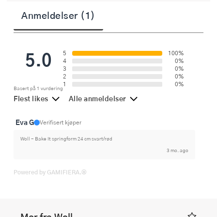
Anmeldelser (1)
5.0
5
100%
4
0%
3
0%
2
0%
1
0%
Basert på 1 vurdering
Flest likes
Alle anmeldelser
Eva G
Verifisert kjøper
Woll - Bake It springform 24 cm svart/rød
3 mo. ago
Powered by GAMIFIERA.®
Mer fra Woll