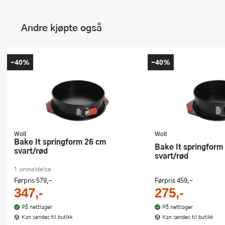
Andre kjøpte også
-40%
-40%
Woll
Woll
Bake It springform 26 cm
Bake It springform 20 cm
svart/rød
svart/rød
1 anmeldelse
Førpris
579,-
Førpris
459,-
347,-
275,-
På nettlager
På nettlager
Kan sendes til butikk
Kan sendes til butikk