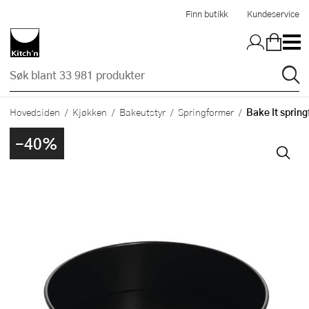
Hopp til hovedinnholdet
Finn butikk
Kundeservice
Bake It spring
Hovedsiden
Kjøkken
Bakeutstyr
Springformer
-40%