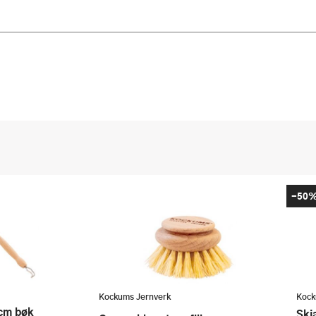
-50
Kockums Jernverk
Kock
 cm bøk
Sk