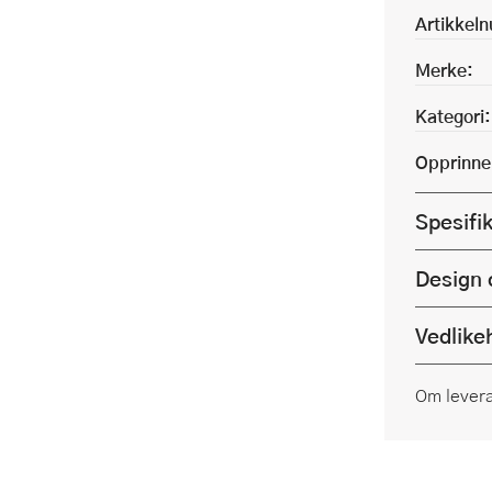
Artikkel
Merke:
Kategori:
Opprinne
Spesifi
Design 
Vedlike
Om lever