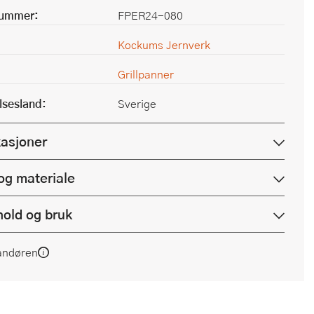
nummer:
FPER24-080
Kockums Jernverk
Grillpanner
lsesland:
Sverige
kasjoner
og materiale
hold og bruk
andøren