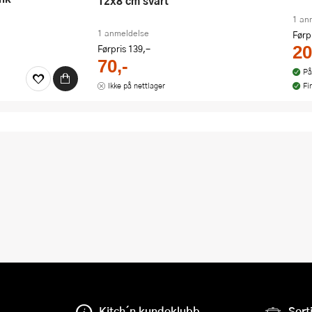
12x8 cm svart
1 an
1 anmeldelse
Førp
Førpris
139,-
20
70,-
På
Ikke på nettlager
Fi
Kitch´n kundeklubb
Sort