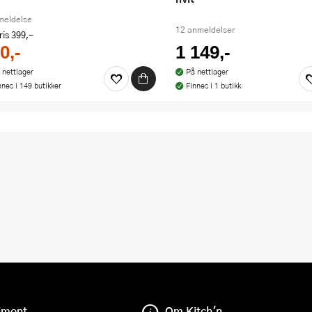
meldelse
12 anmeldelser
ris
399,-
0,-
1 149,-
 nettlager
På nettlager
nnes i 149 butikker
Finnes i 1 butikk
iment
Om Kitch'n