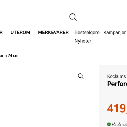
R
UTEROM
MERKEVARER
Bestselgere
Kampanjer
Nyheter
form 24 cm
Kockums 
Perfo
419
Få på net