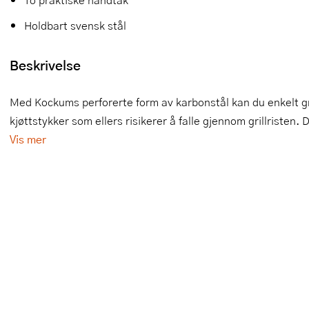
Slikkepotter
Melkeskummere
Morter
Vifter
Holdbart svensk stål
Springformer
Popcornmaskiner
Målebeger og måleskje
Beskrivelse
Sprøyteposer og tipper
Riskoker
Nøtteknekkere
Med Kockums perforerte form av karbonstål kan du enkelt gri
Øvrig bakeutstyr
Sous vide
Oljeflaske og dressingflaske
kjøttstykker som ellers risikerer å falle gjennom grillristen. 
Vis mer
Stavmiksere
Pastamaskiner
Steketakker
Perkulator
Toastjern og bordgrill
Pizzahjul
Vaffeljern
Pizzaspader
Vakuumpakker
Pizzastein og pizzastål
Vannkokere
Potetmoser