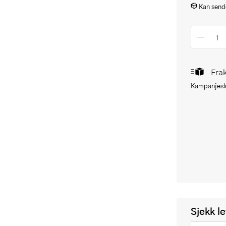
Kan sende
Frak
Kampanjeslu
Sjekk l