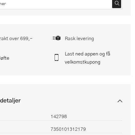
frakt over 699,-
Rask levering
Last ned appen og få
løfte
velkomstkupong
detaljer
142798
7350101312179