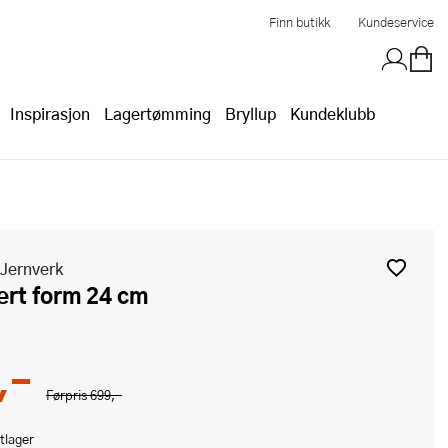
Finn butikk
Kundeservice
Inspirasjon
Lagertømming
Bryllup
Kundeklubb
Jernverk
rert form 24 cm
,-
Førpris
699,-
tlager