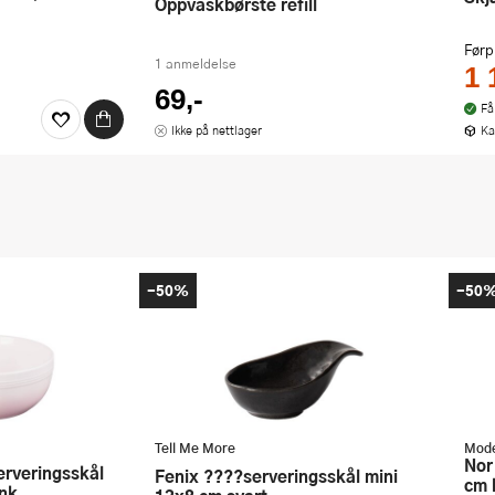
Oppvaskbørste refill
Førp
1 anmeldelse
1 
69,-
Få
Ikke på nettlager
Ka
-50%
-50
Tell Me More
Mode
Nor tapasfat 4 skåler 6x9,5x38,5
Fenix ????serveringsskål mini
cm 
ink