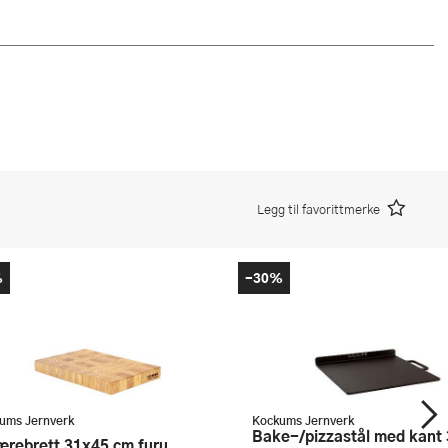
Legg til favorittmerke
%
-30%
ums Jernverk
Kockums Jernverk
Bake-/pizzastål med kant 37x32
jærebrett 31x45 cm furu