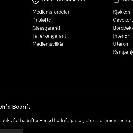
Medlemsfordeler
Kjøkken
Prisløfte
Gavekort
Glassgaranti
Borddekk
Tallerkengaranti
Interiør
Medlemsvilkår
Uterom
Kampanj
h'n Bedrift
utikk for bedrifter – med bedriftspriser, stort sortiment og ra