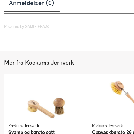
Anmeldelser (0)
Stekepinsett
Stekespader
Powered by GAMIFIERA.®
Steketermometer
Tørkerullholder
Visper
Mer fra Kockums Jernverk
Øvrige kjøkkenredskaper
Kockums Jernverk
Kockums Jernverk
Svamp og børste sett
Oppvaskbørste 26