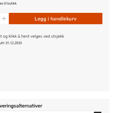
s til butikk
Legg i handlekurv
t og klikk & hent velges ved utsjekk
tt: 31.12.2033
everingsalternativer