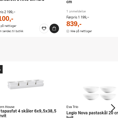
cm
1 anmeldelse
ris
2 199,-
100,-
Førpris
1 199,-
839,-
 på nettlager
n sendes til butikk
Ikke på nettlager
%
rn House
Eva Trio
Legio Nova pastaskål 20 cm 4 stk
hvit
hvit