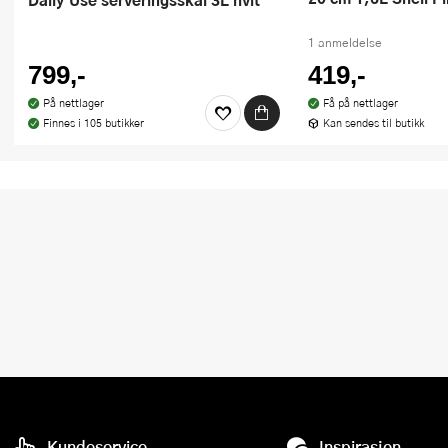
1 anmeldelse
799,-
419,-
På nettlager
Få på nettlager
Finnes i 105 butikker
Kan sendes til butikk
Kundeservice
Inspirasjon