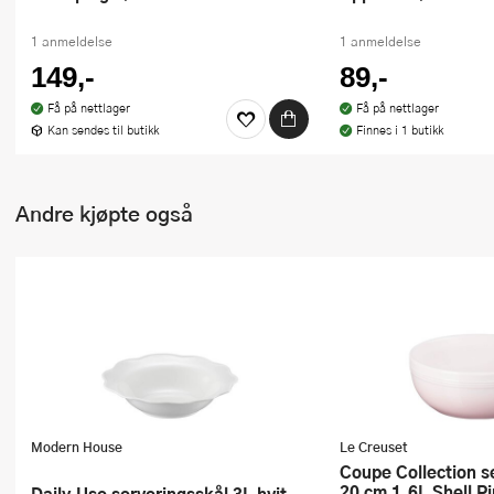
1 anmeldelse
1 anmeldelse
149,-
89,-
Få på nettlager
Få på nettlager
Kan sendes til butikk
Finnes i 1 butikk
Andre kjøpte også
Modern House
Le Creuset
Coupe Collection serveringsskål
20 cm 1,6L Shell P
Daily Use serveringsskål 3L hvit