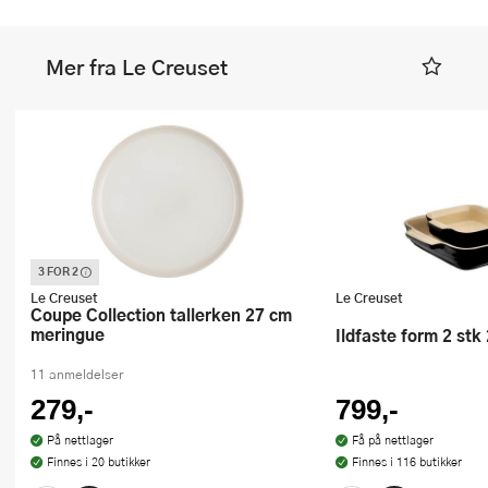
Mer fra Le Creuset
3 FOR 2
Denne varen inngår i vår 3 for 2
kampanje. Vi spanderer den rimeligste
Le Creuset
Le Creuset
Coupe Collection tallerken 27 cm
meringue
Ildfaste form 2 st
11 anmeldelser
279,-
799,-
På nettlager
Få på nettlager
Finnes i 20 butikker
Finnes i 116 butikker