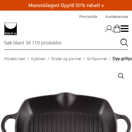
Mummidagen! Opptil 50% rabatt »
Hopp til hovedinnholdet
Finn butikk
Kundeservice
Dyp grillp
Hovedsiden
Kjøkken
Gryter og panner
Grillpanner