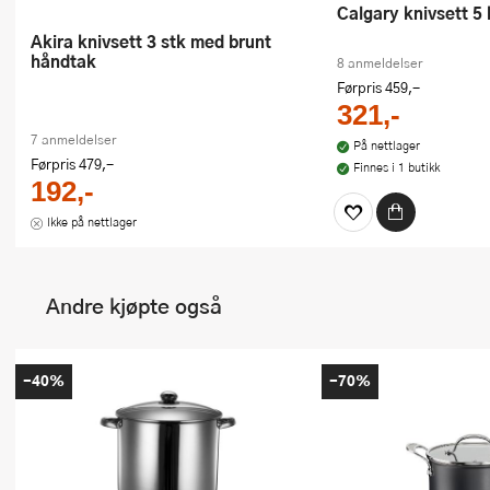
Calgary knivsett 5 
Akira knivsett 3 stk med brunt
håndtak
8 anmeldelser
Førpris
459,-
321,-
7 anmeldelser
På nettlager
Førpris
479,-
Finnes i 1 butikk
192,-
Ikke på nettlager
Andre kjøpte også
-40%
-70%