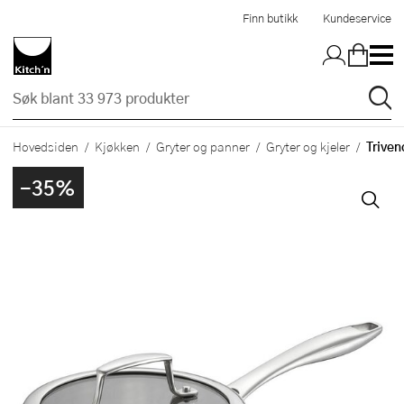
Hopp til hovedinnholdet
Finn butikk
Kundeservice
Triven
Hovedsiden
Kjøkken
Gryter og panner
Gryter og kjeler
-35%