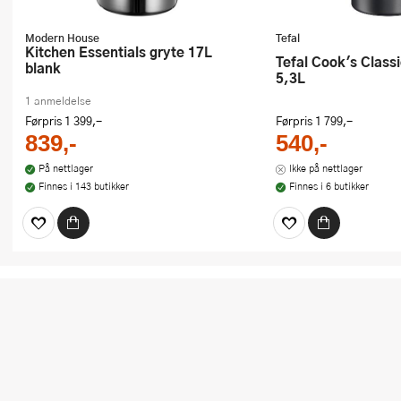
Modern House
Tefal
Kitchen Essentials gryte 17L
Tefal Cook's Classics HA gryte
blank
5,3L
1 anmeldelse
Førpris
1 399,-
Førpris
1 799,-
839,-
540,-
På nettlager
Ikke på nettlager
Finnes i 143 butikker
Finnes i 6 butikker