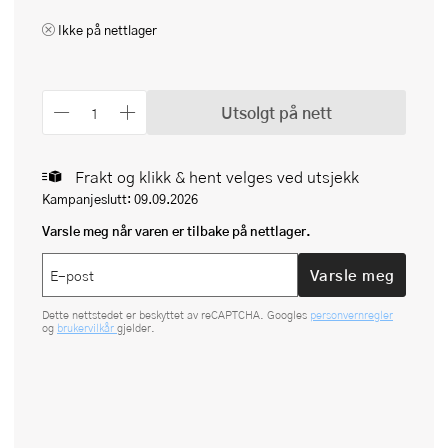
Ikke på nettlager
Utsolgt på nett
Frakt og klikk & hent velges ved utsjekk
Kampanjeslutt: 09.09.2026
Varsle meg når varen er tilbake på nettlager.
Varsle meg
Dette nettstedet er beskyttet av reCAPTCHA. Googles
personvernregler
og
brukervilkår
gjelder.