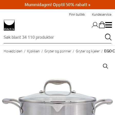
Mummidagen! Opptil 50% rabatt »
Hopp til hovedinnholdet
Finn butikk
Kundeservice
EGO C5
Hovedsiden
Kjøkken
Gryter og panner
Gryter og kjeler