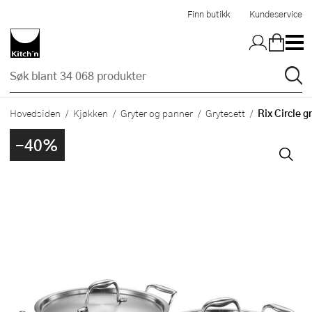
Hopp til hovedinnholdet
Finn butikk
Kundeservice
Rix Circle g
Hovedsiden
Kjøkken
Gryter og panner
Grytesett
-40%