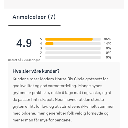
Anmeldelser (7)
4.9
5
86%
4
14%
3
0%
2
0%
1
0%
Basert på 7 vurderinger
Hva sier våre kunder?
Kundene roser Modern House Rix Circle grytesett for
god kvalitet og god varmefordeling. Mange synes
grytene er praktiske, enkle å lage mat i og vaske, og at
de passer fint i skapet. Noen nevner at den største
gryten er litt for lav, og at størrelsene ikke helt stemmer
med bildene, men generelt er folk veldig fornøyde og
mener man får mye for pengene.