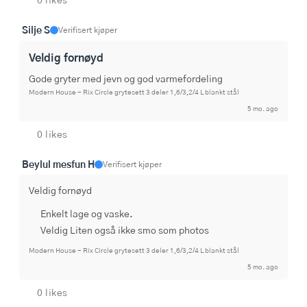
Silje S
Verifisert kjøper
Veldig fornøyd
Gode gryter med jevn og god varmefordeling
Modern House - Rix Circle grytesett 3 deler 1,6/3,2/4 L blankt stål
5 mo. ago
0 likes
Beylul mesfun H
Verifisert kjøper
Veldig fornøyd
Enkelt lage og vaske.
Veldig Liten også ikke smo som photos
Modern House - Rix Circle grytesett 3 deler 1,6/3,2/4 L blankt stål
5 mo. ago
0 likes