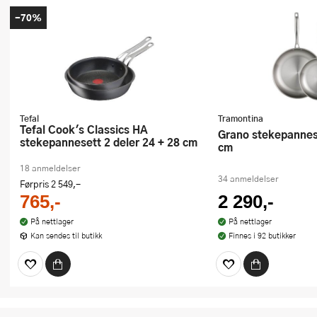
-70%
Tefal
Tramontina
Tefal Cook's Classics HA
Grano stekepannesett 2 stk 25+30
stekepannesett 2 deler 24 + 28 cm
cm
18 anmeldelser
34 anmeldelser
Førpris
2 549,-
765,-
2 290,-
På nettlager
På nettlager
Kan sendes til butikk
Finnes i 92 butikker