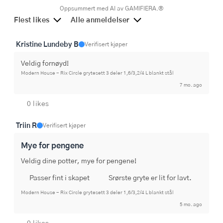
Oppsummert med AI av GAMIFIERA.®
Flest likes
Alle anmeldelser
Kristine Lundeby B
Verifisert kjøper
Veldig fornøyd!
Modern House - Rix Circle grytesett 3 deler 1,6/3,2/4 L blankt stål
7 mo. ago
0 likes
Triin R
Verifisert kjøper
Mye for pengene
Veldig dine potter, mye for pengene!
Passer fint i skapet
Srørste gryte er lit for lavt.
Modern House - Rix Circle grytesett 3 deler 1,6/3,2/4 L blankt stål
5 mo. ago
0 likes