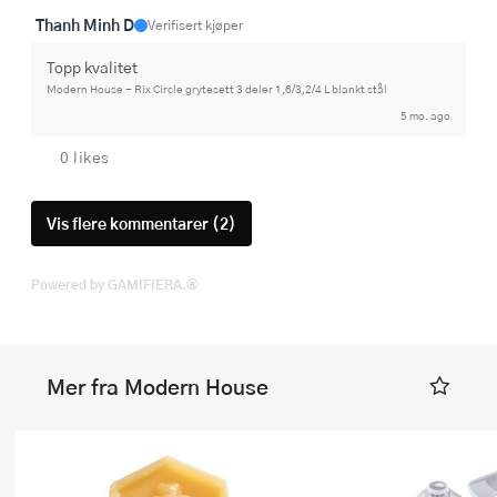
Thanh Minh D
Verifisert kjøper
Topp kvalitet
Modern House - Rix Circle grytesett 3 deler 1,6/3,2/4 L blankt stål
5 mo. ago
0 likes
Vis flere kommentarer (2)
Powered by GAMIFIERA.®
Mer fra Modern House