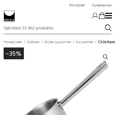
Hopp til hovedinnholdet
Finn butikk
Kundeservice
Cicla kass
Hovedsiden
Kjøkken
Gryter og panner
Kasseroller
-35%