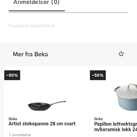
Anmeldelser (0)
Powered by GAMIFIERA.®
Mer fra Beka
-50%
-50%
Beka
Beka
Artist stekepanne 28 cm svart
Papillon lettvektsgryte
m/keramisk lokk 24
1 anmeldelse