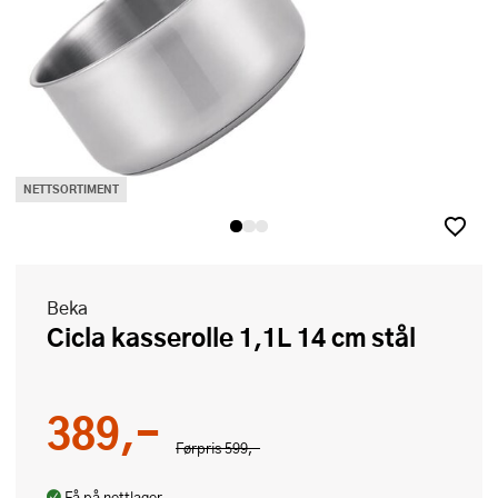
NETTSORTIMENT
Beka
Cicla kasserolle 1,1L 14 cm stål
389,-
Førpris
599,-
Få på nettlager