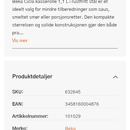
Beka Cicla kasserolle 1,1 L i rustfritt stål er et
ideelt valg for mindre tilberedninger som saus,
smeltet smør eller porsjonsretter. Den kompakte
størrelsen og solide konstruksjonen gjør den både
pra...
Vis mer
Produktdetaljer
SKU:
632645
EAN:
3458160004876
Artikkelnummer:
101029
Merke:
Beka