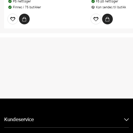
På nettlager
Få på nettlager
Finnes i 75 butikker
Kan sendes til butikk
Kundeservice