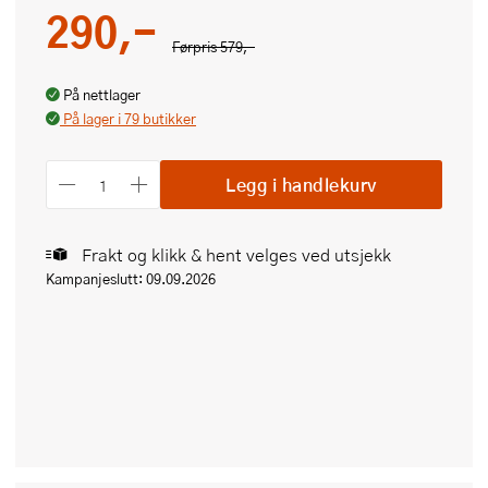
290,-
Førpris
579,-
På nettlager
På lager i 79 butikker
Legg i handlekurv
Frakt og klikk & hent velges ved utsjekk
Kampanjeslutt: 09.09.2026