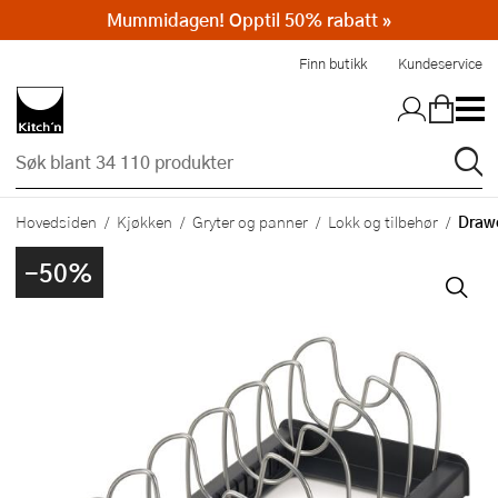
Mummidagen! Opptil 50% rabatt »
Hopp til hovedinnholdet
Finn butikk
Kundeservice
Drawe
Hovedsiden
Kjøkken
Gryter og panner
Lokk og tilbehør
-50%