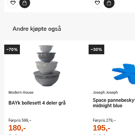
Andre kjøpte også
-70%
-30%
Modern House
Joseph Joseph
Space pannebeskyttersett 3 deler
bAYk bollesett 4 deler grå
midnight blue
Førpris
599,-
Førpris
279,-
180,-
195,-