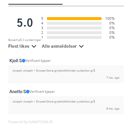
5.0
5
100%
4
0%
3
0%
2
0%
1
0%
Basert på 2 vurderinger
Flest likes
Alle anmeldelser
Kjell S
Verifisert kjøper
Joseph Joseph - DrawerStore grytelokkholder justerbar grå
7 mo. ago
Anette S
Verifisert kjøper
Joseph Joseph - DrawerStore grytelokkholder justerbar grå
6 mo. ago
Powered by GAMIFIERA.®