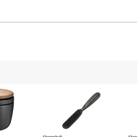
Skeppshult
Skep