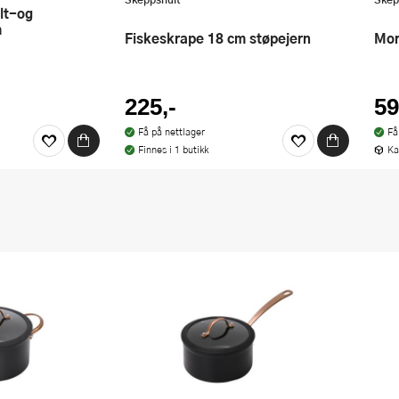
m
Fiskeskrape 18 cm støpejern
M
225,-
59
Få på nettlager
Få
Finnes i 1 butikk
Ka