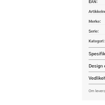
EAN:
Artikkel
Merke:
Serie:
Kategori:
Spesifi
Design 
Vedlike
Om lever