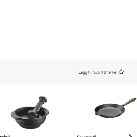
Legg til favorittmerke
pshult
Skeppshult