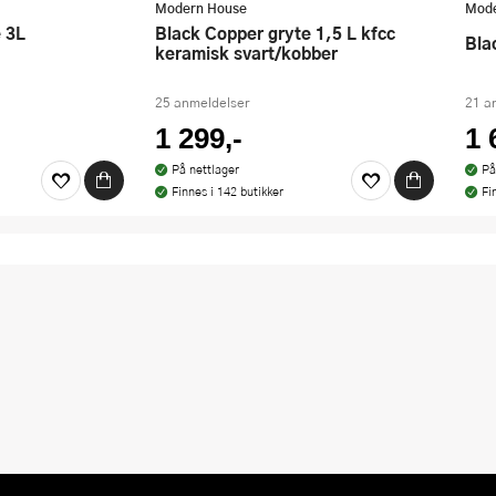
Modern House
Mode
Black Copper gryte 1,5 L kfcc
Bl
keramisk svart/kobber
25 anmeldelser
21 a
1 299,-
1 
På nettlager
På
Finnes i 142 butikker
Fi