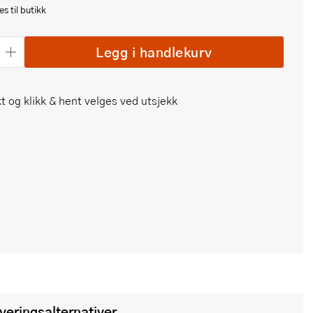
s til butikk
Legg i handlekurv
t og klikk & hent velges ved utsjekk
everingsalternativer