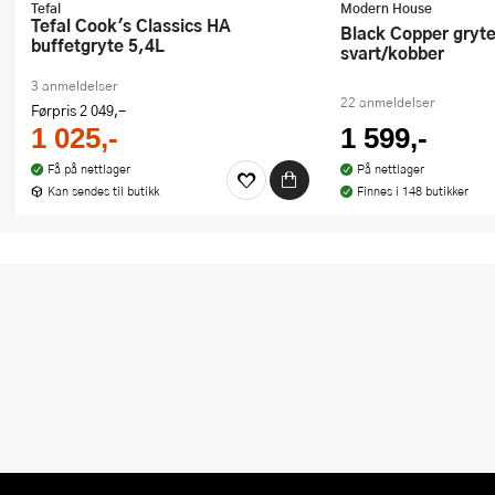
Tefal
Modern House
Tefal Cook's Classics HA
Black Copper gryte 3L
buffetgryte 5,4L
svart/kobber
3 anmeldelser
22 anmeldelser
Førpris
2 049,-
1 025,-
1 599,-
Få på nettlager
På nettlager
Kan sendes til butikk
Finnes i 148 butikker