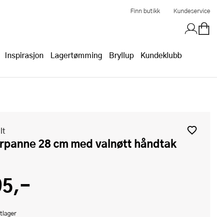
Finn butikk
Kundeservice
Inspirasjon
Lagertømming
Bryllup
Kundeklubb
lt
ørpanne 28 cm med valnøtt håndtak
95,-
tlager