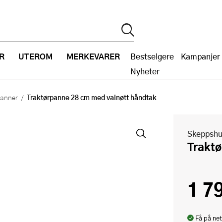
R
UTEROM
MERKEVARER
Bestselgere
Kampanjer
Nyheter
Traktørpanne 28 cm med valnøtt håndtak
panner
Skeppshu
Trakt
1 7
Få på net