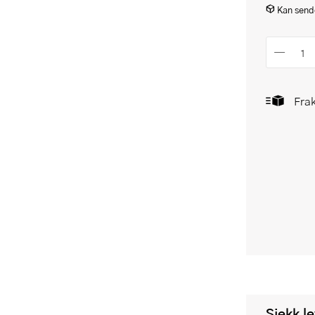
Kan sende
Frak
Sjekk l