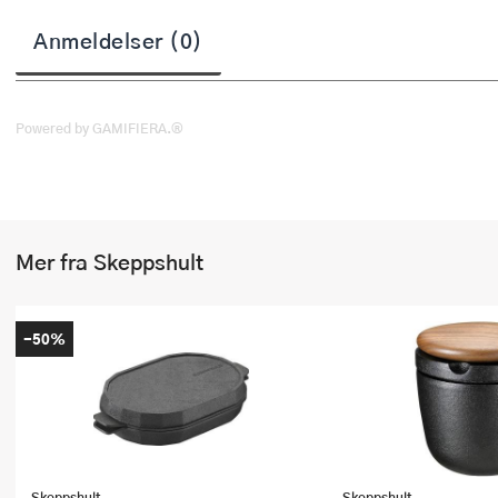
Stekepinsett
Anmeldelser (0)
Stekespader
Steketermometer
Powered by GAMIFIERA.®
Tørkerullholder
Visper
Mer fra Skeppshult
Øvrige kjøkkenredskaper
-50%
Skeppshult
Skeppshult