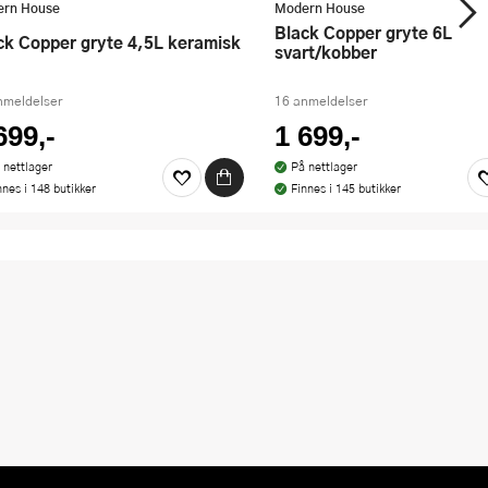
rn House
Modern House
Black Copper gryte 6L
ack Copper gryte 4,5L keramisk
svart/kobber
nmeldelser
16 anmeldelser
699,-
1 699,-
 nettlager
På nettlager
nnes i 148 butikker
Finnes i 145 butikker