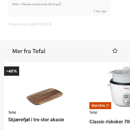
Tefal - Renew multipanne 26 cm grå
7 mo. ago
Powered by GAMIFIERA.®
Mer fra Tefal
-40%
BRA DEAL
Bra deal – merkelappe
et godt kjøp. Kan ikk
Tefal
Tefal
kuponger eller andre t
Skjærefjøl i tre stor akasie
Classic riskoker 7