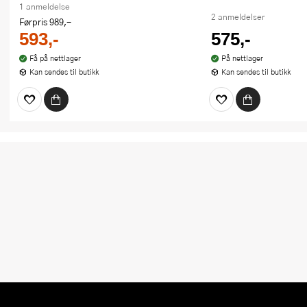
1 anmeldelse
2 anmeldelser
Førpris
989,-
593,-
575,-
Få på nettlager
På nettlager
Kan sendes til butikk
Kan sendes til butikk