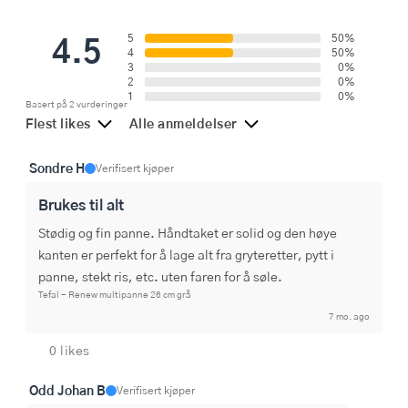
4.5
5
50%
4
50%
3
0%
2
0%
1
0%
Basert på 2 vurderinger
Flest likes
Alle anmeldelser
Sondre H
Verifisert kjøper
Brukes til alt
Stødig og fin panne. Håndtaket er solid og den høye 
kanten er perfekt for å lage alt fra gryteretter, pytt i 
panne, stekt ris, etc. uten faren for å søle.
Tefal - Renew multipanne 26 cm grå
7 mo. ago
0 likes
Odd Johan B
Verifisert kjøper