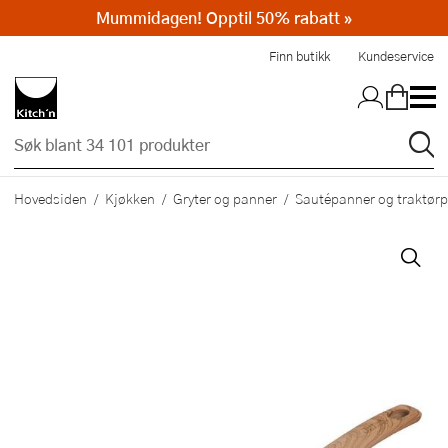
Mummidagen! Opptil 50% rabatt »
Hopp til hovedinnholdet
Finn butikk
Kundeservice
Hovedsiden
Kjøkken
Gryter og panner
Sautépanner og traktør