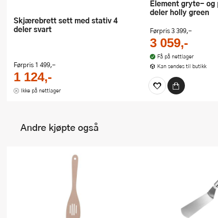
Element gryte- og pannesett 10
deler holly green
Skjærebrett sett med stativ 4
deler svart
Førpris
3 399,-
3 059,-
Få på nettlager
Førpris
1 499,-
Kan sendes til butikk
1 124,-
Ikke på nettlager
Andre kjøpte også