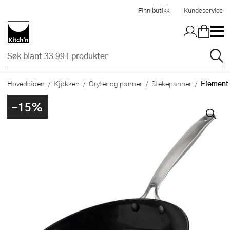
Hopp til hovedinnholdet
Finn butikk
Kundeservice
Element 
Hovedsiden
Kjøkken
Gryter og panner
Stekepanner
-15%