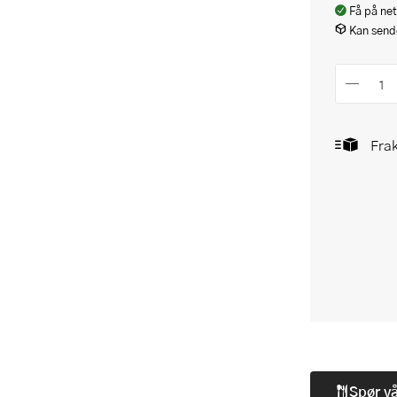
Få på net
Kan sende
Frak
Spør v