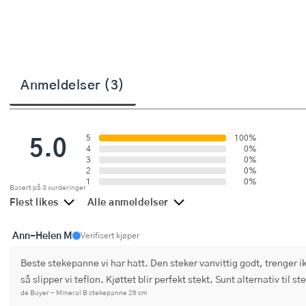
Stekepinsett
Stekespader
Steketermometer
Anmeldelser (3)
Tørkerullholder
Visper
5.0
5
100%
4
0%
3
0%
Øvrige kjøkkenredskaper
2
0%
1
0%
Basert på 3 vurderinger
Flest likes
Alle anmeldelser
Ann-Helen M
Verifisert kjøper
Beste stekepanne vi har hatt. Den steker vanvittig godt, trenger ik
så slipper vi teflon. Kjøttet blir perfekt stekt. Sunt alternativ til 
de Buyer - Mineral B stekepanne 26 cm