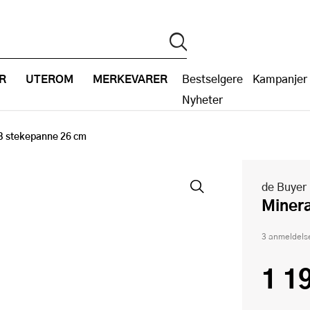
R
UTEROM
MERKEVARER
Bestselgere
Kampanjer
Nyheter
B stekepanne 26 cm
de Buyer
Mine
3 anmeldels
1 1