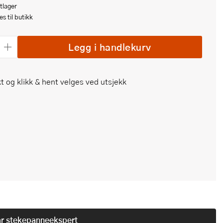
tlager
s til butikk
Legg i handlekurv
t og klikk & hent velges ved utsjekk
år
stekepanneekspert