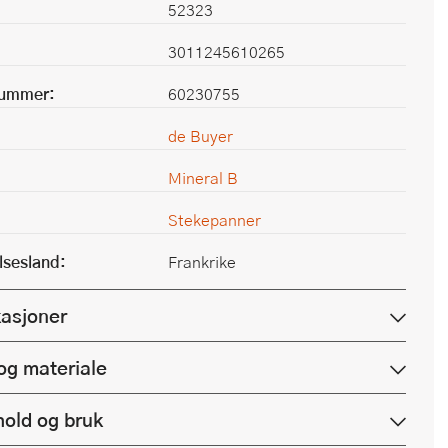
52323
3011245610265
nummer:
60230755
de Buyer
Mineral B
Stekepanner
lsesland:
Frankrike
kasjoner
og materiale
hold og bruk