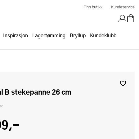
Finn butikk
Kundeservice
Inspirasjon
Lagertømming
Bryllup
Kundeklubb
ral B stekepanne 26 cm
er
99,-