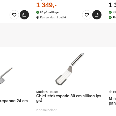
1 349,-
1 
Få på nettlager
På
Kan sendes til butikk
Fi
Modern House
de B
Chief stekespade 30 cm silikon lys
Mineral B triblinis
grå
akepanne 24 cm
pan
2 anmeldelser