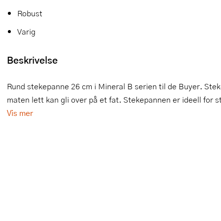
Robust
Slikkepotter
Melkeskummere
Morter
Vifter
Varig
Springformer
Popcornmaskiner
Målebeger og måleskje
Beskrivelse
Sprøyteposer og tipper
Riskoker
Nøtteknekkere
Øvrig bakeutstyr
Sous vide
Oljeflaske og dressingflaske
Rund stekepanne 26 cm i Mineral B serien til de Buyer. Stek
maten lett kan gli over på et fat. Stekepannen er ideell for st
Stavmiksere
Pastamaskiner
Vis mer
Steketakker
Perkulator
Toastjern og bordgrill
Pizzahjul
Vaffeljern
Pizzaspader
Vakuumpakker
Pizzastein og pizzastål
Vannkokere
Potetmoser