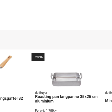
-25%
de Buyer
de B
Roasting pan langpanne 35x25 cm
M
aluminium
Førpris
1 799,-