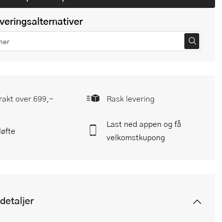
everingsalternativer
frakt over 699,-
Rask levering
Last ned appen og få
løfte
velkomstkupong
detaljer