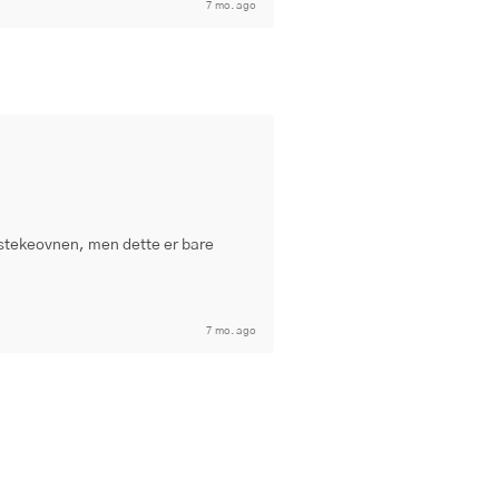
7 mo. ago
 stekeovnen, men dette er bare
7 mo. ago