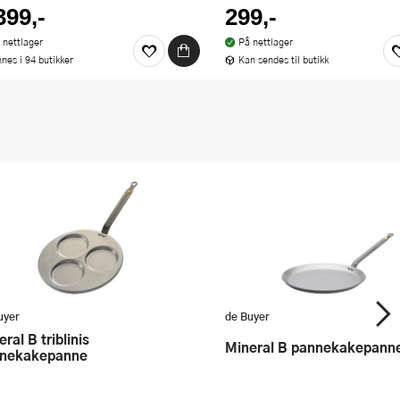
399,-
299,-
 nettlager
På nettlager
nnes i 94 butikker
Kan sendes til butikk
uyer
de Buyer
Mineral B pannekakepann
nekakepanne