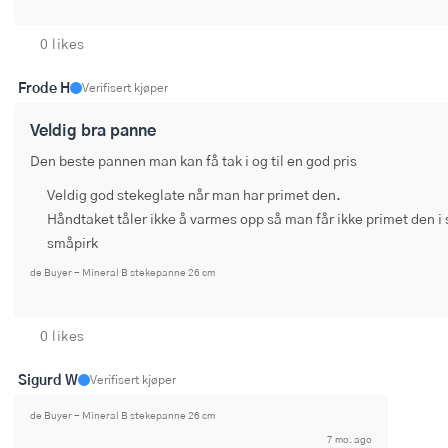
0 likes
Frode H
Verifisert kjøper
Veldig bra panne
Den beste pannen man kan få tak i og til en god pris
Veldig god stekeglate når man har primet den.
Håndtaket tåler ikke å varmes opp så man får ikke primet den i
småpirk
de Buyer - Mineral B stekepanne 26 cm
0 likes
Sigurd W
Verifisert kjøper
de Buyer - Mineral B stekepanne 26 cm
7 mo. ago