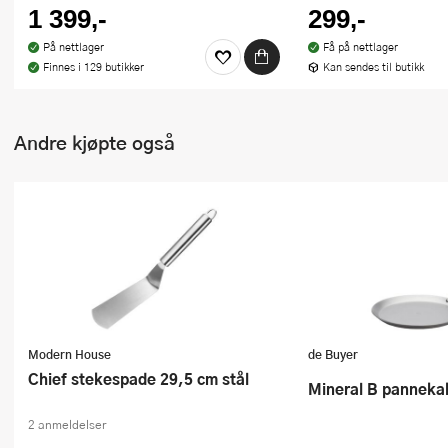
1 399,-
299,-
På nettlager
Få på nettlager
Finnes i 129 butikker
Kan sendes til butikk
Andre kjøpte også
Modern House
de Buyer
Chief stekespade 29,5 cm stål
Mineral B pannek
2 anmeldelser