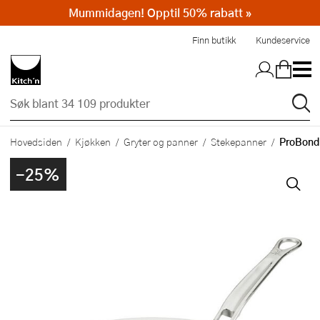
Mummidagen! Opptil 50% rabatt »
Hopp til hovedinnholdet
Finn butikk
Kundeservice
ProBond
Hovedsiden
Kjøkken
Gryter og panner
Stekepanner
-25%