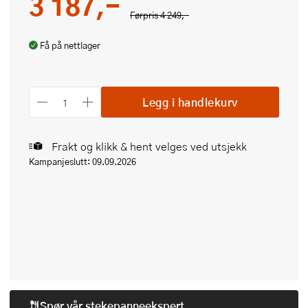
3 187,-
Førpris
4 249,-
Få på nettlager
Legg i handlekurv
Frakt og klikk & hent velges ved utsjekk
Kampanjeslutt: 09.09.2026
Spør vår
stekepanneekspert