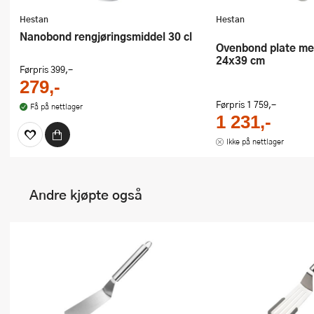
Hestan
Hestan
Nanobond rengjøringsmiddel 30 cl
Ovenbond plate med avkjølingsrist
24x39 cm
Førpris
399,-
279,-
Førpris
1 759,-
Få på nettlager
1 231,-
Ikke på nettlager
Andre kjøpte også