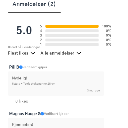
Anmeldelser (2)
5.0
5
100%
4
0%
3
0%
2
0%
1
0%
Basert på 2 vurderinger
Flest likes
Alle anmeldelser
Pål B
Verifisert kjøper
Nydelig!
iittala - Tools stekepanne 28 cm
3 mo. ago
0 likes
Magnus Hauge G
Verifisert kjøper
Kjempebra!