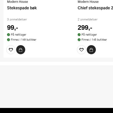
Modern House
Modern House
Stekespade bøk
Chief stekespade 
3 anmeldelser
2 anmeldelser
99,-
299,-
På nettlager
På nettlager
Finnes i 149 butikker
Finnes i 145 butikker