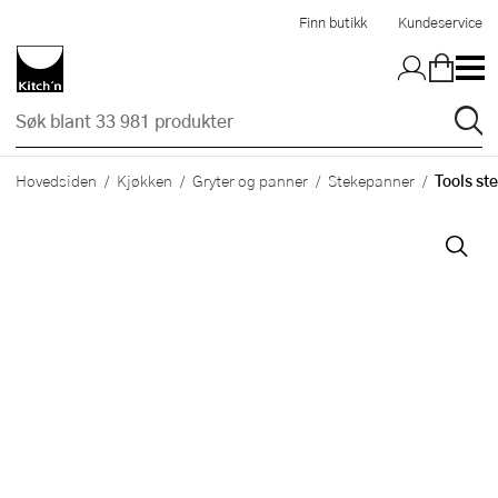
Hopp til hovedinnholdet
Finn butikk
Kundeservice
Tools st
Hovedsiden
Kjøkken
Gryter og panner
Stekepanner