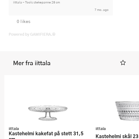
iittala - Tools stekepanne 28 cm
7 mo. ago
0 likes
Powered by GAMIFIERA.®
Mer fra iittala
iittala
iittala
Kastehelmi kakefat på stett 31,5
Kastehelmi skål 23 
cm