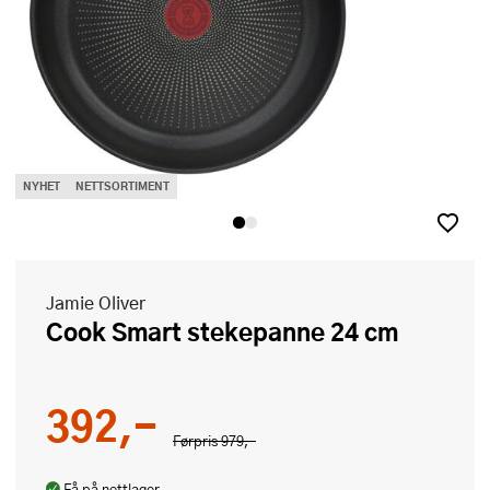
NYHET
NETTSORTIMENT
Jamie Oliver
Cook Smart stekepanne 24 cm
392,-
Førpris
979,-
Få på nettlager