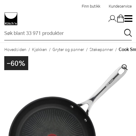
Hopp til hovedinnholdet
Finn butikk
Kundeservice
Cook Sm
Hovedsiden
Kjøkken
Gryter og panner
Stekepanner
-60%