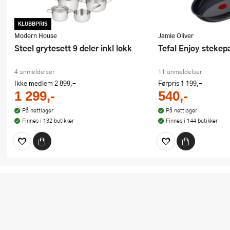
KLUBBPRIS
Modern House
Jamie Oliver
Steel grytesett 9 deler inkl lokk
Tefal Enjoy steke
4 anmeldelser
11 anmeldelser
Ikke medlem
2 899,-
Førpris
1 199,-
1 299,-
540,-
På nettlager
På nettlager
Finnes i 132 butikker
Finnes i 144 butikker