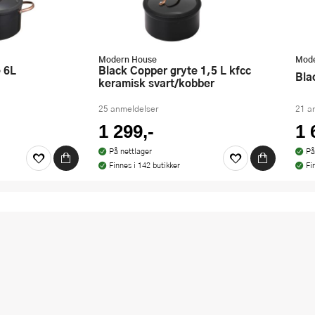
Modern House
Mode
Black Copper gryte 1,5 L kfcc
Bl
keramisk svart/kobber
25 anmeldelser
21 a
1 299,-
1 
På nettlager
På
Finnes i 142 butikker
Fi