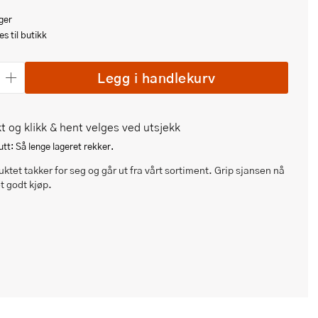
ger
s til butikk
Legg i handlekurv
t og klikk & hent velges ved utsjekk
tt: Så lenge lageret rekker.
ktet takker for seg og går ut fra vårt sortiment. Grip sjansen nå
et godt kjøp.