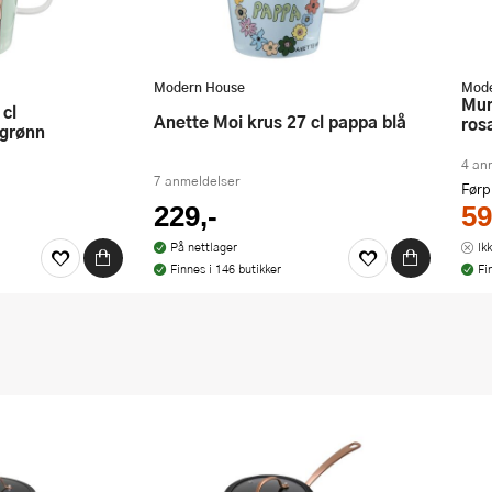
Modern House
Mode
Mummi drikkebeger 30 cl piknik
Anette Moi krus 27 cl pappa blå
ros
tgrønn
4 an
7 anmeldelser
Førp
229,-
59
På nettlager
Ik
Finnes i 146 butikker
Fi