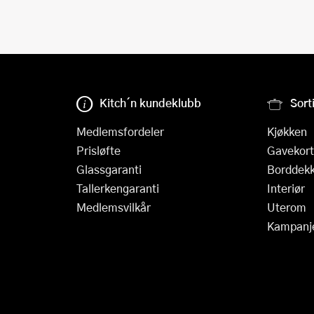
Kitch´n kundeklubb
Sort
Medlemsfordeler
Kjøkken
Prisløfte
Gavekort
Glassgaranti
Borddekk
Tallerkengaranti
Interiør
Medlemsvilkår
Uterom
Kampanj