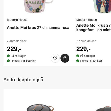
Modern House
Modern House
Anette Moi krus 27 cl
Anette Moi krus 27 cl mamma rosa
kongefamilien min
7 anmeldelser
7 anmeldelser
229,-
229,-
På nettlager
På nettlager
Finnes i 143 butikker
Finnes i 5 butikker
Andre kjøpte også