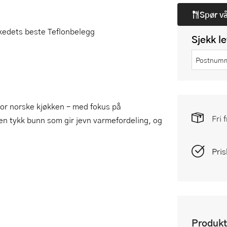
Spør v
rkedets beste Teflonbelegg
Sjekk l
for norske kjøkken – med fokus på
Fri 
en tykk bunn som gir jevn varmefordeling, og
Pris
Produkt