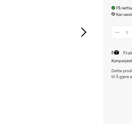
På nettla
Kan sende
Frak
Kampanjeslu
Dette produ
til å gjøre 