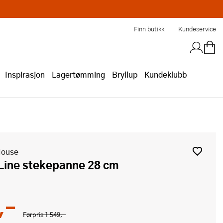
Finn butikk
Kundeservice
Inspirasjon
Lagertømming
Bryllup
Kundeklubb
House
k Line stekepanne 28 cm
,-
Førpris
1 549,-