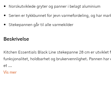
Norskutviklede gryter og panner i belagt aluminium
Slikkepotter
Melkeskummere
Morter
Vifter
Serien er tykkbunnet for jevn varmefordeling, og har ma
Springformer
Popcornmaskiner
Målebeger og måleskje
Stekepannen går til alle varmekilder
Sprøyteposer og tipper
Riskoker
Nøtteknekkere
Beskrivelse
Øvrig bakeutstyr
Sous vide
Oljeflaske og dressingflaske
Kitchen Essentials Black Line stekepanne 28 cm er utviklet 
Stavmiksere
Pastamaskiner
funksjonalitet, holdbarhet og brukervennlighet. Pannen har 
Steketakker
Perkulator
et ...
Vis mer
Toastjern og bordgrill
Pizzahjul
Vaffeljern
Pizzaspader
Vakuumpakker
Pizzastein og pizzastål
Vannkokere
Potetmoser