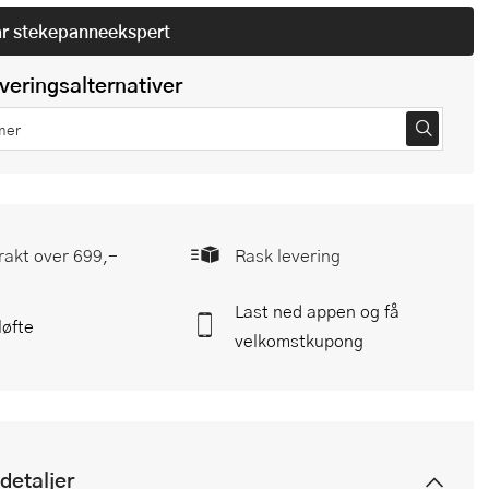
år
stekepanneekspert
everingsalternativer
frakt over 699,-
Rask levering
Last ned appen og få
løfte
velkomstkupong
detaljer