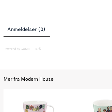
Stekepinsett
Stekespader
Steketermometer
Anmeldelser (0)
Tørkerullholder
Visper
Powered by GAMIFIERA.®
Øvrige kjøkkenredskaper
Mer fra Modern House