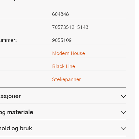
604848
7057351215143
nummer:
9055109
Modern House
Black Line
Stekepanner
kasjoner
og materiale
hold og bruk