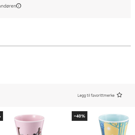
andøren
Legg til favorittmerke
%
-40%