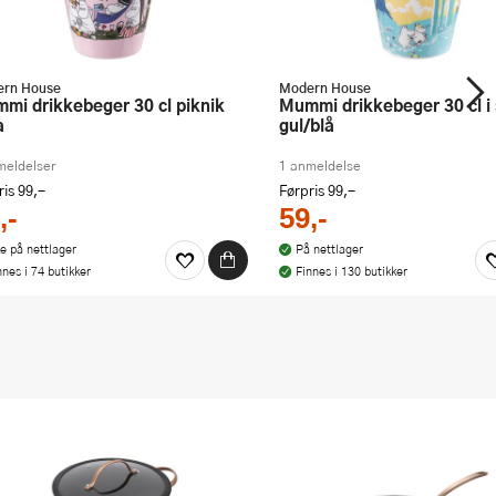
rn House
Modern House
Mummi drikkebeger 30 cl i skogen
a
gul/blå
meldelser
1 anmeldelse
ris
99,-
Førpris
99,-
,-
59,-
ke på nettlager
På nettlager
nnes i 74 butikker
Finnes i 130 butikker