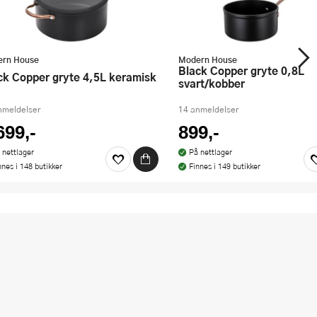
rn House
Modern House
Black Copper gryte 0,8L
ack Copper gryte 4,5L keramisk
svart/kobber
nmeldelser
14 anmeldelser
699,-
899,-
 nettlager
På nettlager
nnes i 148 butikker
Finnes i 149 butikker