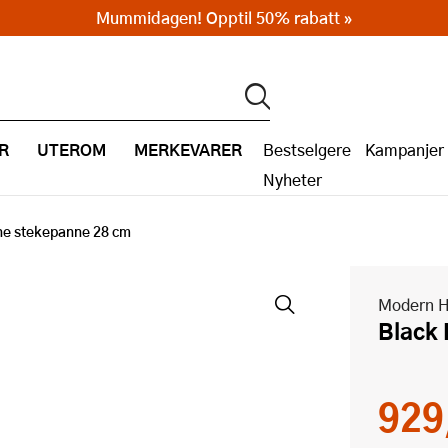
Mummidagen! Opptil 50% rabatt »
R
UTEROM
MERKEVARER
Bestselgere
Kampanjer
Nyheter
ne stekepanne 28 cm
Modern 
Blac
929