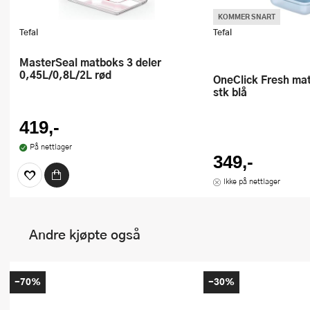
KOMMER SNART
Tefal
Tefal
MasterSeal matboks 3 deler
0,45L/0,8L/2L rød
OneClick Fresh matboks 1,2L 4
stk blå
419,-
På nettlager
349,-
Ikke på nettlager
Andre kjøpte også
-70%
-30%