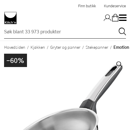
Hopp til hovedinnholdet
Finn butikk
Kundeservice
Emotion 
Hovedsiden
Kjøkken
Gryter og panner
Stekepanner
-60%