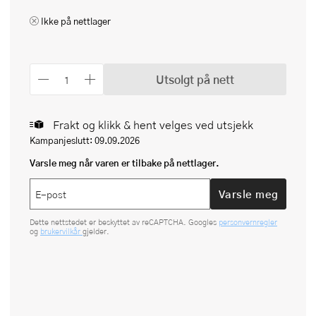
Ikke på nettlager
Utsolgt på nett
Frakt og klikk & hent velges ved utsjekk
Kampanjeslutt: 09.09.2026
Varsle meg når varen er tilbake på nettlager.
Varsle meg
Dette nettstedet er beskyttet av reCAPTCHA. Googles
personvernregler
og
brukervilkår
gjelder.