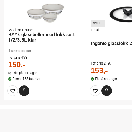
NYHET
Modern House
Tefal
bAYk glassboller med lokk sett
1/2/3,5L klar
Ingenio glasslokk 
4 anmeldelser
Førpris
499,-
150,-
Førpris
219,-
153,-
Ikke på nettlager
Finnes i 37 butikker
Få på nettlager