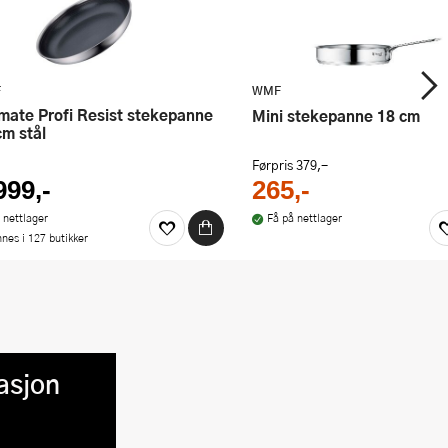
F
WMF
Mini stekepanne 18 cm
cm stål
Førpris
379,-
999,-
265,-
 nettlager
Få på nettlager
nnes i 127 butikker
asjon