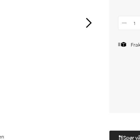
Frak
en
Spør v