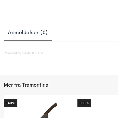
Stekepinsett
Stekespader
Steketermometer
Anmeldelser (0)
Tørkerullholder
Visper
Powered by GAMIFIERA.®
Øvrige kjøkkenredskaper
Mer fra Tramontina
-40%
-30%