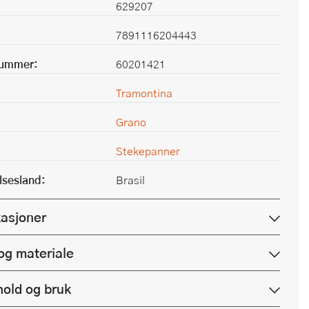
629207
7891116204443
nummer:
60201421
Tramontina
Grano
Stekepanner
lsesland:
Brasil
kasjoner
og materiale
hold og bruk