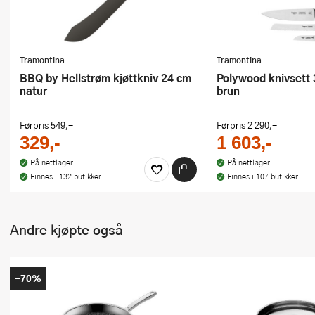
Tramontina
Tramontina
BBQ by Hellstrøm kjøttkniv 24 cm
Polywood knivsett 3 deler 33,7 cm
natur
brun
Førpris
549,-
Førpris
2 290,-
329,-
1 603,-
På nettlager
På nettlager
Finnes i 132 butikker
Finnes i 107 butikker
Andre kjøpte også
-70%