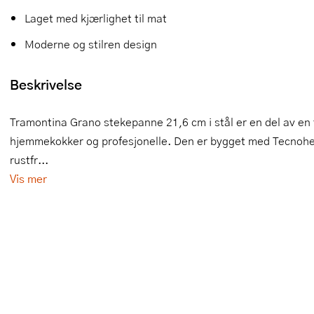
Laget med kjærlighet til mat
Slikkepotter
Melkeskummere
Morter
Vifter
Moderne og stilren design
Springformer
Popcornmaskiner
Målebeger og måleskje
Beskrivelse
Sprøyteposer og tipper
Riskoker
Nøtteknekkere
Øvrig bakeutstyr
Sous vide
Oljeflaske og dressingflaske
Tramontina Grano stekepanne 21,6 cm i stål er en del av en 
hjemmekokker og profesjonelle. Den er bygget med Tecnohea
Stavmiksere
Pastamaskiner
rustfr...
Steketakker
Perkulator
Vis mer
Toastjern og bordgrill
Pizzahjul
Vaffeljern
Pizzaspader
Vakuumpakker
Pizzastein og pizzastål
Vannkokere
Potetmoser