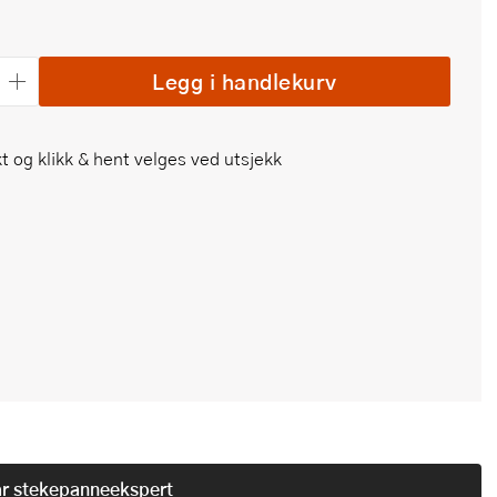
Legg i handlekurv
t og klikk & hent velges ved utsjekk
år
stekepanneekspert