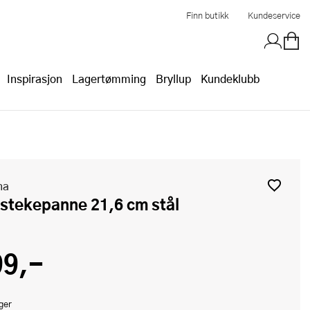
Finn butikk
Kundeservice
Inspirasjon
Lagertømming
Bryllup
Kundeklubb
na
o stekepanne 21,6 cm stål
99,-
ger