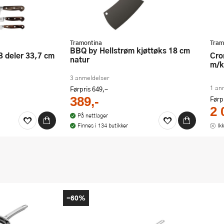
Tramontina
Tram
BBQ by Hellstrøm kjøttøks 18 cm
Cronos knivsett 6 deler
natur
m/k
3 anmeldelser
1 an
Førpris
649,-
389,-
Førp
2 
På nettlager
Finnes i 134 butikker
Ik
-60%