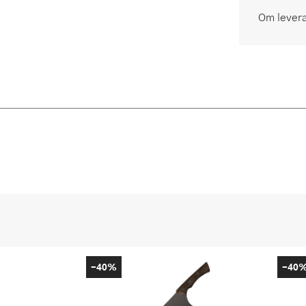
Om lever
-40%
-40