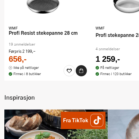
WMF
WMF
Profi Resist stekepanne 28 cm
Profi stekepanne 
19 anmeldelser
4 anmeldelser
Førpris
2 199,-
656,-
1 259,-
Ikke på nettlager
På nettlager
Finnes i 8 butikker
Finnes i 120 butikker
Inspirasjon
Fra TikTok