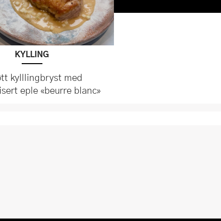
KYLLING
tt kylllingbryst med
isert eple «beurre blanc»