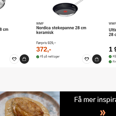
WMF
WM
Nordica stekepanne 28 cm
28 cm
Ultimate Profi Resist stekepanne
keramisk
28 
Førpris
929,-
1 
372,-
På
Få på nettlager
Fi
Få mer inspir
»