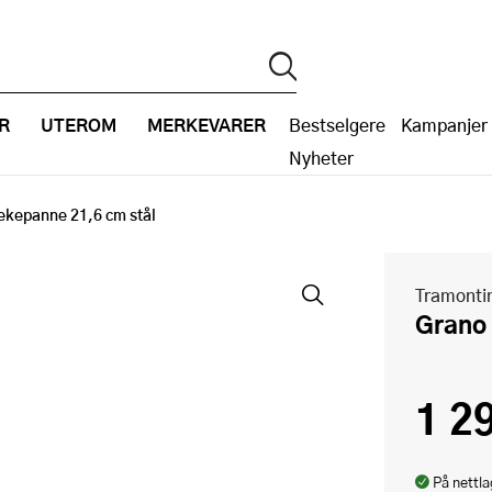
R
UTEROM
MERKEVARER
Bestselgere
Kampanjer
Nyheter
ekepanne 21,6 cm stål
Tramonti
Gran
1 2
På nettla