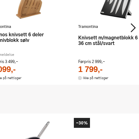
ontina
Tramontina
Knivsett m/magnetblokk 6 deler
nivblokk sølv
36 cm stål/svart
meldelse
ris
3 499,-
Førpris
2 999,-
099,-
1 799,-
ke på nettlager
Ikke på nettlager
-30%