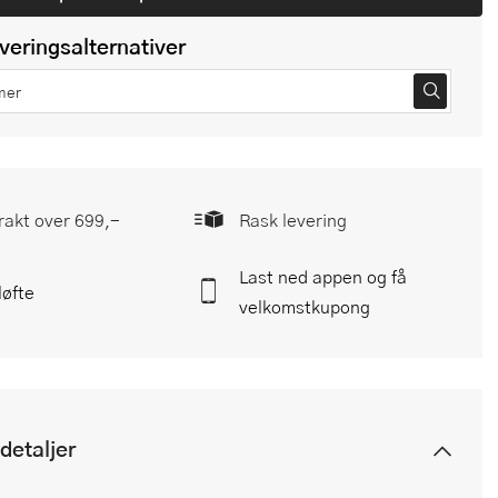
everingsalternativer
frakt over 699,-
Rask levering
Last ned appen og få
løfte
velkomstkupong
detaljer