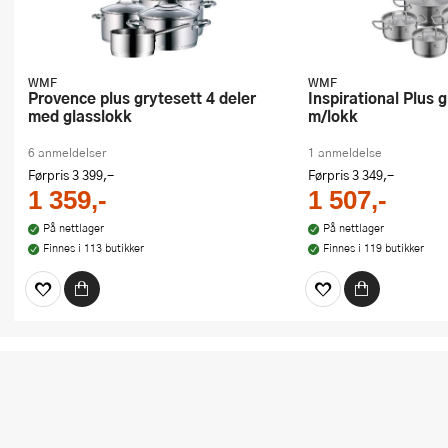
WMF
WMF
Provence plus grytesett 4 deler
Inspirational Plus grytesett 4 deler
med glasslokk
m/lokk
6 anmeldelser
1 anmeldelse
Førpris
3 399,-
Førpris
3 349,-
1 359,-
1 507,-
På nettlager
På nettlager
Finnes i 113 butikker
Finnes i 119 butikker