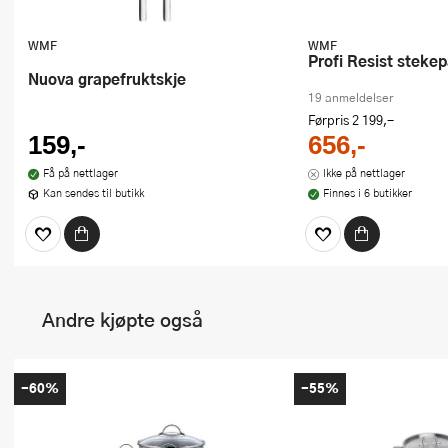
WMF
WMF
Profi Resist stek
Nuova grapefruktskje
19 anmeldelser
Førpris
2 199,-
159,-
656,-
Få på nettlager
Ikke på nettlager
Kan sendes til butikk
Finnes i 6 butikker
Andre kjøpte også
-60%
-55%