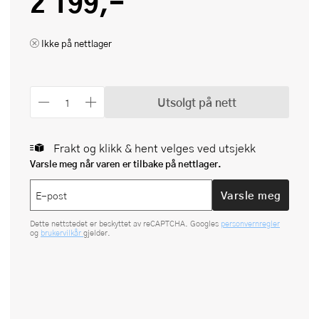
2 199,-
Ikke på nettlager
Utsolgt på nett
Frakt og klikk & hent velges ved utsjekk
Varsle meg når varen er tilbake på nettlager.
Varsle meg
Dette nettstedet er beskyttet av reCAPTCHA. Googles
personvernregler
og
brukervilkår
gjelder.