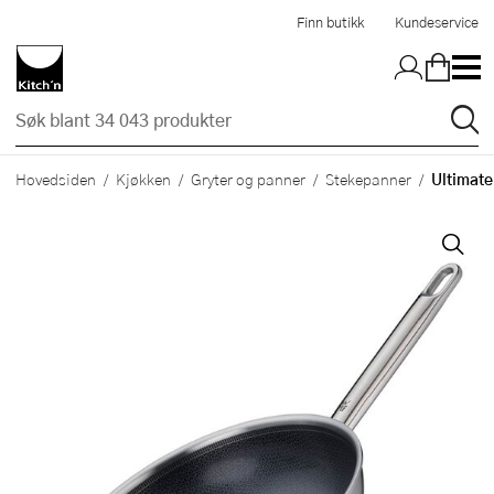
Hopp til hovedinnholdet
Finn butikk
Kundeservice
Ultimate
Hovedsiden
Kjøkken
Gryter og panner
Stekepanner