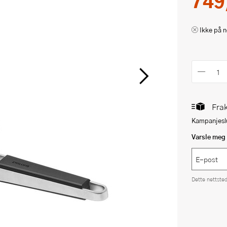
749
Ikke på n
Frak
Kampanjeslu
Varsle meg 
Dette nettste