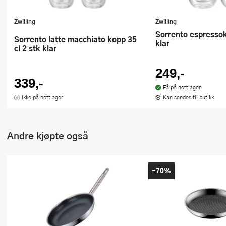
Zwilling
Zwilling
Sorrento espressokopp 5 cl 2 stk
Sorrento latte macchiato kopp 35
klar
cl 2 stk klar
249,-
339,-
Få på nettlager
Ikke på nettlager
Kan sendes til butikk
Andre kjøpte også
-70%