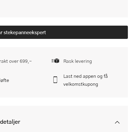
år
stekepanneekspert
frakt over 699,-
Rask levering
Last ned appen og få
løfte
velkomstkupong
detaljer