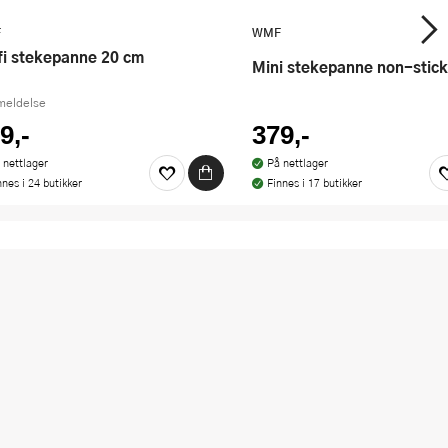
F
WMF
ofi stekepanne 20 cm
Mini stekepanne non-stic
meldelse
9,-
379,-
 nettlager
På nettlager
nnes i 24 butikker
Finnes i 17 butikker