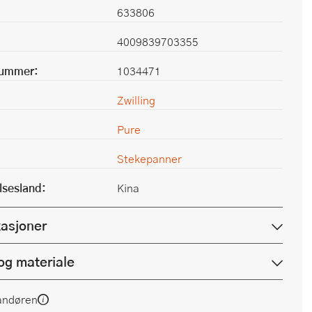
633806
4009839703355
nummer:
1034471
Zwilling
Pure
Stekepanner
lsesland:
Kina
kasjoner
og materiale
andøren