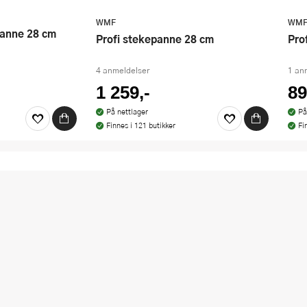
WMF
WM
epanne 28 cm
Profi stekepanne 28 cm
Pr
4 anmeldelser
1 an
1 259,-
89
På nettlager
På
Finnes i 121 butikker
Fi