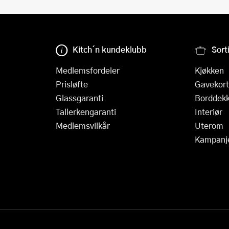
Kitch´n kundeklubb
Sort
Medlemsfordeler
Kjøkken
Prisløfte
Gavekort
Glassgaranti
Borddekk
Tallerkengaranti
Interiør
Medlemsvilkår
Uterom
Kampanj