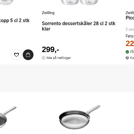
Zwilling
Zwill
Pi
Sorrento dessertskåler 28 cl 2 stk
klar
2 an
Førp
22
299,-
Få
Ikke på nettlager
Ka