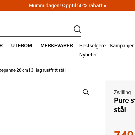
Mummidagen! Opptil 50% rabatt »
R
UTEROM
MERKEVARER
Bestselgere
Kampanjer
Nyheter
epanne 20 cm i 3-lag rustfritt stål
Zwilling
Pure stekepanne 20 cm i 3-lag rustfritt
stål