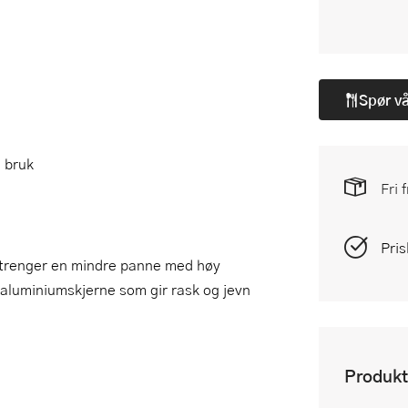
Spør v
g bruk
Fri 
Pris
 trenger en mindre panne med høy
n aluminiumskjerne som gir rask og jevn
Produkt