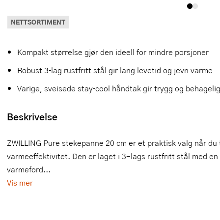
Slikkepotter
Melkeskummere
Morter
Vifter
NETTSORTIMENT
Springformer
Popcornmaskiner
Målebeger og måleskje
Kompakt størrelse gjør den ideell for mindre porsjoner
Sprøyteposer og tipper
Riskoker
Nøtteknekkere
Robust 3‑lag rustfritt stål gir lang levetid og jevn varme
Øvrig bakeutstyr
Sous vide
Oljeflaske og dressingflaske
Varige, sveisede stay‑cool håndtak gir trygg og behageli
Stavmiksere
Pastamaskiner
Beskrivelse
Steketakker
Perkulator
ZWILLING Pure stekepanne 20 cm er et praktisk valg når du
Toastjern og bordgrill
Pizzahjul
varmeeffektivitet. Den er laget i 3-lags rustfritt stål med e
Vaffeljern
Pizzaspader
varmeford...
Vis mer
Vakuumpakker
Pizzastein og pizzastål
Vannkokere
Potetmoser