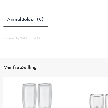
Stekepinsett
Stekespader
Anmeldelser (0)
Steketermometer
Tørkerullholder
Powered by GAMIFIERA.®
Visper
Øvrige kjøkkenredskaper
Mer fra Zwilling