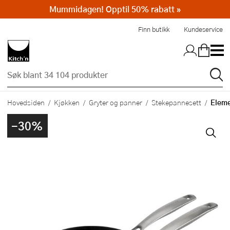
Mummidagen! Opptil 50% rabatt »
Hopp til hovedinnholdet
Finn butikk
Kundeservice
Eleme
Hovedsiden
Kjøkken
Gryter og panner
Stekepannesett
-30%