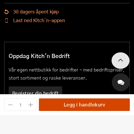
30 dagers åpent kjøp
Last ned Kitch´n-appen
Oppdag Kitch'n Bedrift
Vår egen nettbutikk for bedrifter – med bedriftspriser,
stort sortiment og raske leveranser.
Registrer din bedrift
Legg i handlekurv