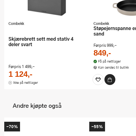
Combekk
Combekk
Støpejernspanne emaljert 28 cm
sand
Skjærebrett sett med stativ 4
deler svart
Førpris
999,-
849,-
Få på nettlager
Førpris
1 499,-
Kan sendes til butikk
1 124,-
Ikke på nettlager
Andre kjøpte også
-70%
-55%