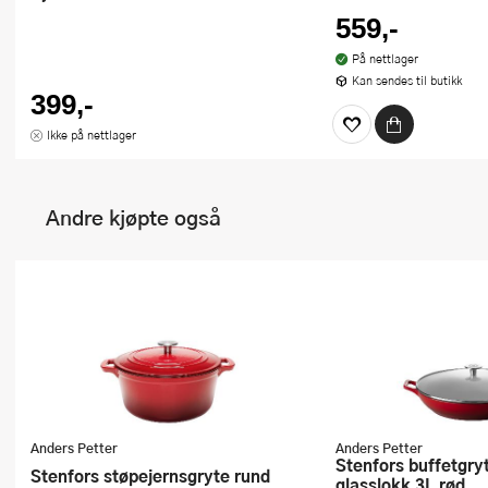
559,-
På nettlager
Kan sendes til butikk
399,-
Ikke på nettlager
Andre kjøpte også
Anders Petter
Anders Petter
Stenfors buffetgryte med
Stenfors støpejernsgryte rund
glasslokk 3L rød