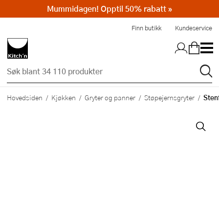
Mummidagen! Opptil 50% rabatt »
Hopp til hovedinnholdet
Finn butikk
Kundeservice
Sten
Hovedsiden
Kjøkken
Gryter og panner
Støpejernsgryter