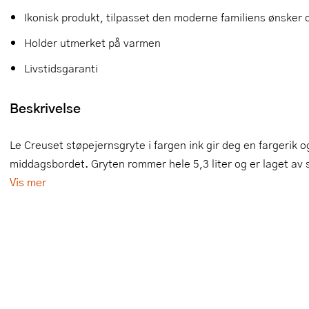
Ikonisk produkt, tilpasset den moderne familiens ønsker
Slikkepotter
Melkeskummere
Morter
Vifter
Holder utmerket på varmen
Springformer
Popcornmaskiner
Målebeger og måleskje
Livstidsgaranti
Sprøyteposer og tipper
Riskoker
Nøtteknekkere
Beskrivelse
Øvrig bakeutstyr
Sous vide
Oljeflaske og dressingflaske
Stavmiksere
Pastamaskiner
Le Creuset støpejernsgryte i fargen ink gir deg en fargerik o
middagsbordet. Gryten rommer hele 5,3 liter og er laget av s
Steketakker
Perkulator
Vis mer
Toastjern og bordgrill
Pizzahjul
Vaffeljern
Pizzaspader
Vakuumpakker
Pizzastein og pizzastål
Vannkokere
Potetmoser