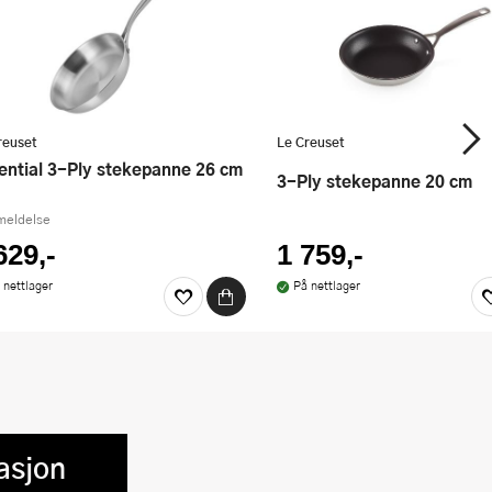
reuset
Le Creuset
sential 3-Ply stekepanne 26 cm
3-Ply stekepanne 20 cm
meldelse
629,-
1 759,-
 nettlager
På nettlager
asjon