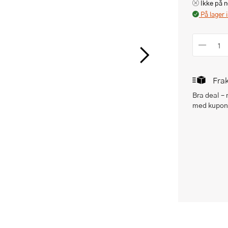
Ikke på n
På lager 
Frak
Bra deal –
med kupong
 med kuponger eller andre tilbud