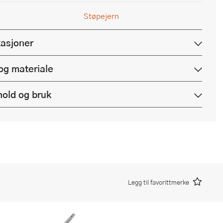
Støpejern
kasjoner
og materiale
hold og bruk
Legg til favorittmerke