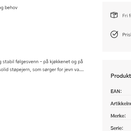
 og behov
Fri 
Pris
g stabil følgesvenn – på kjøkkenet og på
olid støpejern, som sørger for jevn va...
Produkt
EAN:
Artikkel
Merke:
Serie: