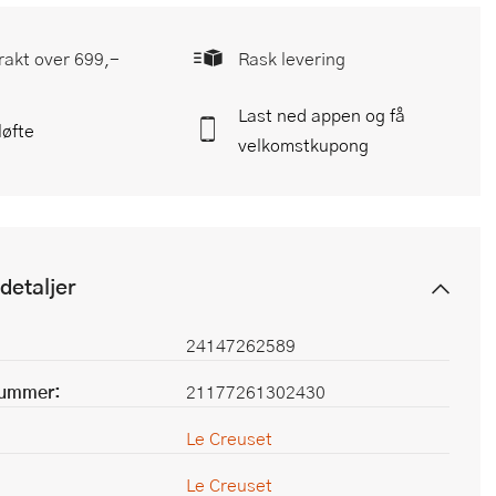
frakt over 699,-
Rask levering
Last ned appen og få
løfte
velkomstkupong
detaljer
24147262589
nummer:
21177261302430
Le Creuset
Le Creuset