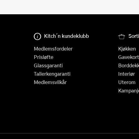
Kitch´n kundeklubb
Sort
Medlemsfordeler
Kjøkken
Prisløfte
Gavekort
Glassgaranti
Borddekk
Tallerkengaranti
Interiør
Medlemsvilkår
Uterom
Kampanj