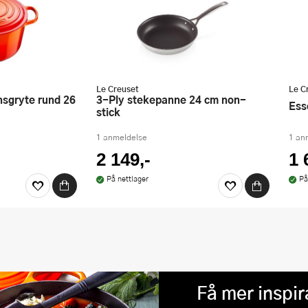
Le Creuset
Le C
3-Ply stekepanne 24 cm non-
Es
stick
1 anmeldelse
1 an
2 149,-
1 
På nettlager
På
Få mer inspir