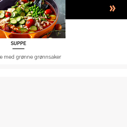
»
SUPPE
e med grønne grønnsaker