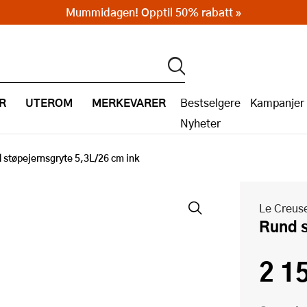
Mummidagen! Opptil 50% rabatt »
R
UTEROM
MERKEVARER
Bestselgere
Kampanjer
Nyheter
 støpejernsgryte 5,3L/26 cm ink
Le Creus
Rund 
2 1