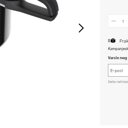
Frak
Kampanjeslu
Varsle meg 
Dette nettste