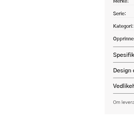
Merke:
Serie:
Kategori:
Opprinne
Spesifi
Design 
Vedlike
Om lever