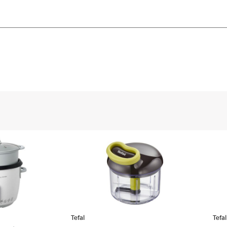
 som garanterer et
mbineres med
Tefal
Tefal
bud