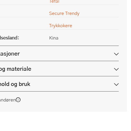
Tefal
Secure Trendy
Trykkokere
lsesland:
Kina
kasjoner
og materiale
hold og bruk
andøren