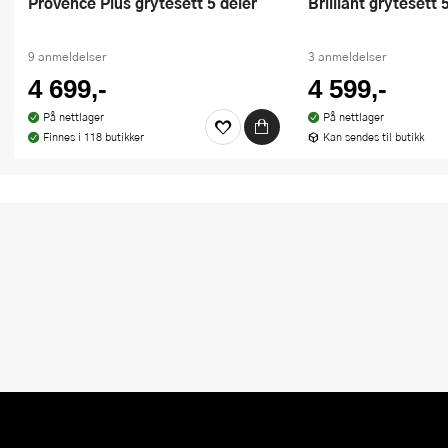
Provence Plus grytesett 5 deler
Brilliant grytesett 
9 anmeldelser
3 anmeldelser
4 699,-
4 599,-
På nettlager
På nettlager
Finnes i 118 butikker
Kan sendes til butikk