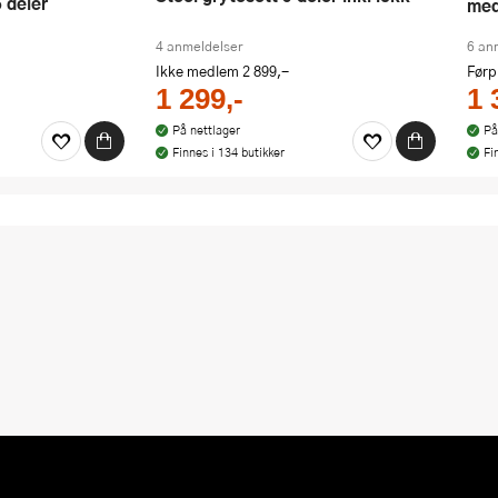
5 deler
med
4 anmeldelser
6 an
Ikke medlem
2 899,-
Førp
1 299,-
1 
På nettlager
På
Finnes i 134 butikker
Fi