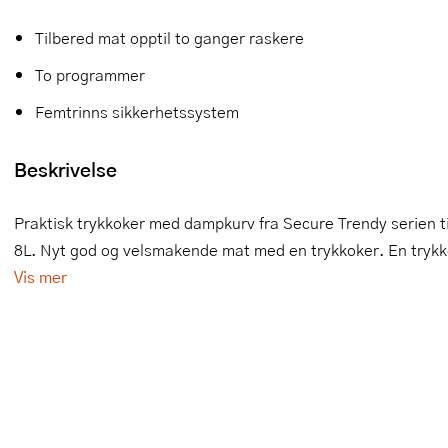
Slikkepotter
Melkeskummere
Morter
Vifter
Tilbered mat opptil to ganger raskere
To programmer
Springformer
Popcornmaskiner
Målebeger og måleskje
Femtrinns sikkerhetssystem
Sprøyteposer og tipper
Riskoker
Nøtteknekkere
Øvrig bakeutstyr
Sous vide
Oljeflaske og dressingflaske
Beskrivelse
Stavmiksere
Pastamaskiner
Praktisk trykkoker med dampkurv fra Secure Trendy serien ti
8L. Nyt god og velsmakende mat med en trykkoker. En trykkok
Steketakker
Perkulator
Vis mer
Toastjern og bordgrill
Pizzahjul
Vaffeljern
Pizzaspader
Vakuumpakker
Pizzastein og pizzastål
Vannkokere
Potetmoser