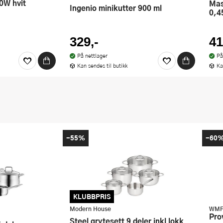
00W hvit
MasterSeal matboks 3 deler
Ingenio minikutter 900 ml
0,4
329,-
41
På nettlager
På
Kan sendes til butikk
Ka
-55%
-60
KLUBBPRIS
Modern House
WM
Provence plus grytesett 4 deler
Steel grytesett 9 deler inkl lokk