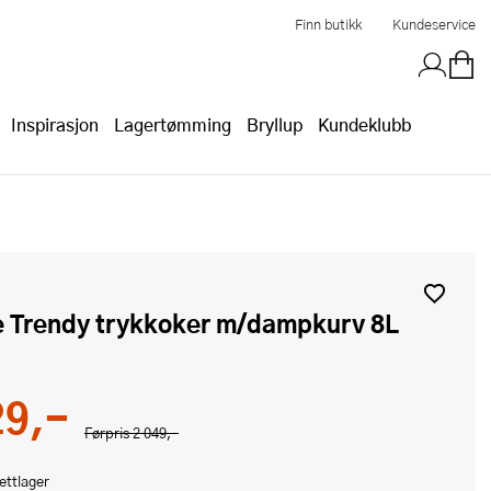
Finn butikk
Kundeservice
Inspirasjon
Lagertømming
Bryllup
Kundeklubb
re Trendy trykkoker m/dampkurv 8L
29,-
Førpris
2 049,-
ettlager