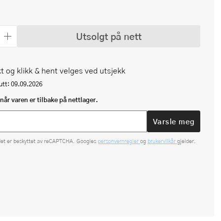
Utsolgt på nett
t og klikk & hent velges ved utsjekk
tt: 09.09.2026
når varen er tilbake på nettlager.
Varsle meg
det er beskyttet av reCAPTCHA. Googles
personvernregler
og
brukervilkår
gjelder.