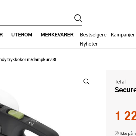
R
UTEROM
MERKEVARER
Bestselgere
Kampanjer
Nyheter
ndy trykkoker m/dampkurv 8L
Tefal
Secu
1 2
Ikke på n