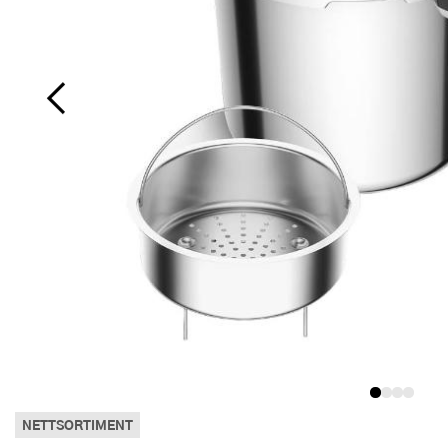
Kjøkkenutstyr
Servisedeler
Lys og lysestaker
Kakepynt
Støpejernsgryter
Isbitmaskin
Magnetlist
Isbitformer og isformer
Smakstilsetninger og essenser
Smørboks
Salatbestikk
Sugerør
Serveringsfat
Tonic
Rettetang
Kalendere og notatbøker
Tilbehør til pizzaovn
Mat og drikke
Vin- og barutstyr
Rengjøring
Kakepynt - spiselig
Støpejernspanner
Iskremmaskiner
Slaktekniv
Isskjeer
Snacks
Stativ
Sausøser
Sukkerskål
Serveringsskåler
Vinkarafler
Såpedispenser
Kjæledyr
Oppbevaring
Tekstil
Kakering
Trykkokere
Juicemaskiner
Soppkniv
Kaffe- og teutstyr
Te
Øvrig oppbevaring
Serveringsbestikk
Servisesett
Vinkjøler og champagnekjøler
Såper
Knagger og oppbevaring
Tepper
Kaketine
Vannkjeler
Kaffekvern
Universalkniv
Kaffebrygger
Tilbehør
Skalldyrbestikk
Skåler og boller
Vinstopper og helletut
Såpeskåler
Lommebøker og kortholdere
Vaser og potter
Kjevler
Wokpanner
Kaffemaskiner
Kjøkkentimer
Smørkniver
Tallerkener
Whiskykarafler
Tannbørsteholder
Lommekniv
Langpanner
Kaffetrakter
Kjøkkenvekt
Spisepinner
Terriner
Toalettbørster
Luftfuktere
Muffinsformer
Kapselmaskiner
Kjøtthammer
Spiseskjeer
Varmebørste
Småmøbler
Paiformer
Kjøkkenmaskiner
Krydderkvern
Teskjeer
Spill og aktiviteter
Pepperkakeformer
Krumkakejern
Mandolinjern
Til hjemmet
NETTSORTIMENT
Sikt
Kullsyremaskiner
Minihakker
Treningsutstyr