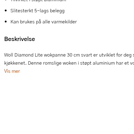
Slikkepotter
Melkeskummere
Morter
Vifter
Slitesterkt 5-lags belegg
Kan brukes på alle varmekilder
Springformer
Popcornmaskiner
Målebeger og måleskje
Sprøyteposer og tipper
Riskoker
Nøtteknekkere
Beskrivelse
Øvrig bakeutstyr
Sous vide
Oljeflaske og dressingflaske
Woll Diamond Lite wokpanne 30 cm svart er utviklet for deg so
kjøkkenet. Denne romslige woken i støpt aluminium har et vol
Stavmiksere
Pastamaskiner
Vis mer
Steketakker
Perkulator
Toastjern og bordgrill
Pizzahjul
Vaffeljern
Pizzaspader
Vakuumpakker
Pizzastein og pizzastål
Vannkokere
Potetmoser