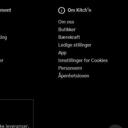
iment
Om Kitch'n
Om oss
Butikker
ing
Bærekraft
Ledige stillinger
App
er
Innstillinger for Cookies
Personvern
Åpenhetsloven
ske leveranser.
KAI