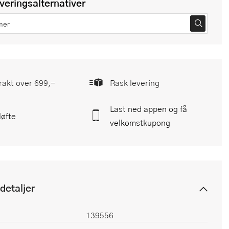
everingsalternativer
frakt over 699,-
Rask levering
Last ned appen og få
løfte
velkomstkupong
detaljer
139556