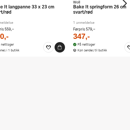
Woll
Bake It springform 26 cm
rt/rød
svart/rød
meldelse
1 anmeldelse
ris
559,-
Førpris
579,-
0,-
347,-
 nettlager
På nettlager
nnes i 1 butikk
Kan sendes til butikk