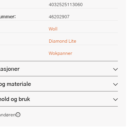
4032525113060
nummer:
46202907
Woll
Diamond Lite
Wokpanner
kasjoner
og materiale
hold og bruk
andøren