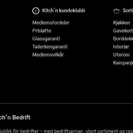
Kitch´n kundeklubb
Sort
Medlemsfordeler
Kjøkken
Prisløfte
Gavekort
Glassgaranti
Borddekk
Tallerkengaranti
Interiør
Medlemsvilkår
Uterom
Kampanj
h'n Bedrift
utikk for bedrifter – med bedriftspriser, stort sortiment og ra