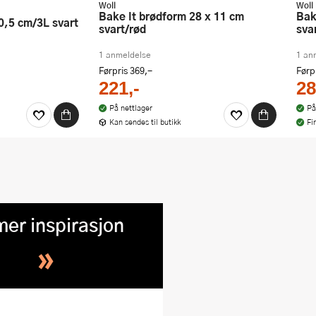
Woll
Woll
Bake It brødform 28 x 11 cm
Bake It langpanne 33 x 23 cm
30,5 cm/3L svart
svart/rød
sva
1 anmeldelse
1 an
Førpris
369,-
Førp
221,-
28
På nettlager
På
Kan sendes til butikk
Fi
mer inspirasjon
»