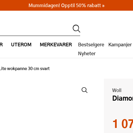
Mummidagen! Opptil 50% rabatt »
R
UTEROM
MERKEVARER
Bestselgere
Kampanjer
Nyheter
ite wokpanne 30 cm svart
Woll
Diam
1 0