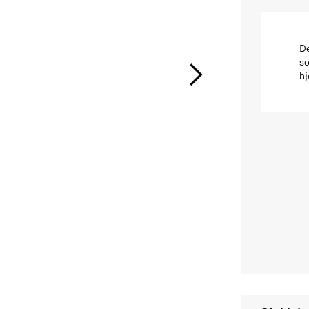
De
so
hj