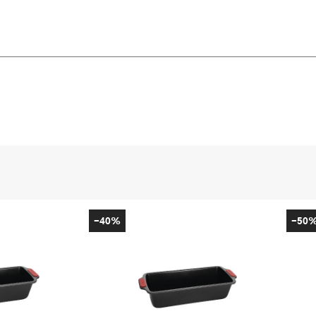
-40%
-50