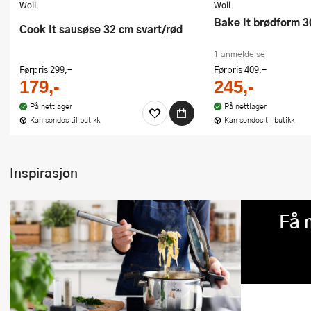
Woll
Woll
Bake It brødform 
Cook It sausøse 32 cm svart/rød
1 anmeldelse
Førpris
299,-
Førpris
409,-
179,-
245,-
På nettlager
På nettlager
Kan sendes til butikk
Kan sendes til butikk
Inspirasjon
Få 