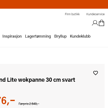
Finn butikk
Kundeservice
Inspirasjon
Lagertømming
Bryllup
Kundeklubb
ond Lite wokpanne 30 cm svart
76,-
Førpris
2 849,-