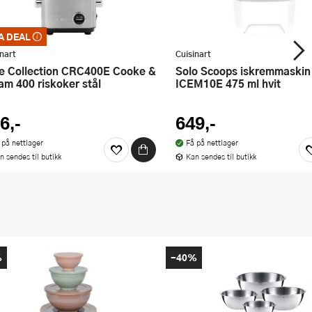
A DEAL
deal – merkelappen som garanterer et
 kjøp. Kan ikke kombineres med
inart
Cuisinart
nger eller andre tilbud
Solo Scoops iskremmaskin
am 400 riskoker stål
ICEM10E 475 ml hvit
6,-
649,-
 på nettlager
Få på nettlager
n sendes til butikk
Kan sendes til butikk
%
-40%