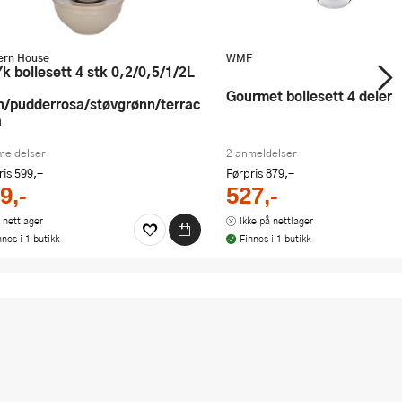
rn House
WMF
Gourmet bollesett 4 deler
n/pudderrosa/støvgrønn/terrac
a
meldelser
2 anmeldelser
ris
599,-
Førpris
879,-
9,-
527,-
 nettlager
Ikke på nettlager
nnes i 1 butikk
Finnes i 1 butikk