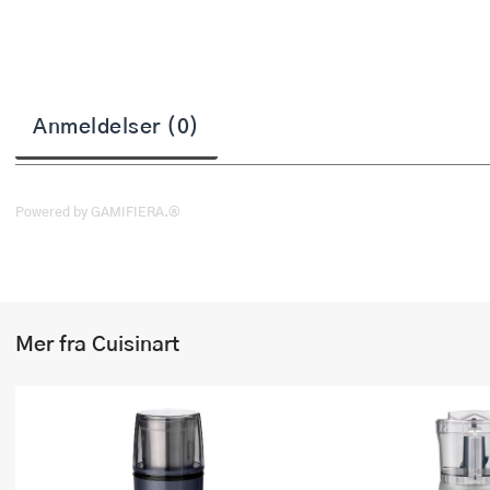
Stekepinsett
Stekespader
Steketermometer
Anmeldelser (0)
Tørkerullholder
Visper
Powered by GAMIFIERA.®
Øvrige kjøkkenredskaper
Mer fra Cuisinart