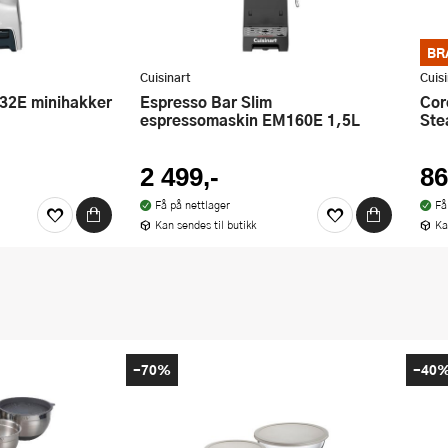
BR
Bra 
godt
Cuisinart
Cuis
kupo
Espresso Bar Slim
Core Collection CRC400E Cooke &
espressomaskin EM160E 1,5L
Ste
2 499,-
86
Få på nettlager
Få
Kan sendes til butikk
Ka
-70%
-40