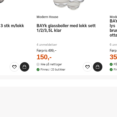
Modern House
Mode
bAYk bollesett 4 stk 0,2/0,5/1/2L
bAYk glassboller med lokk sett
lys
1/2/3,5L klar
bru
ott
4 anmeldelser
6 an
Førpris
499,-
Førp
150,-
35
Ikke på nettlager
På
Finnes i 20 butikker
Fi