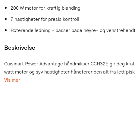
200 W motor for kraftig blanding
Slikkepotter
Melkeskummere
Morter
Vifter
7 hastigheter for presis kontroll
Springformer
Popcornmaskiner
Målebeger og måleskje
Roterende ledning – passer både høyre- og venstrehend
Sprøyteposer og tipper
Riskoker
Nøtteknekkere
Beskrivelse
Øvrig bakeutstyr
Sous vide
Oljeflaske og dressingflaske
Stavmiksere
Pastamaskiner
Cuisinart Power Advantage håndmikser CCH32E gir deg kraft 
watt motor og syv hastigheter håndterer den alt fra lett piski
Steketakker
Perkulator
Vis mer
Toastjern og bordgrill
Pizzahjul
Vaffeljern
Pizzaspader
Vakuumpakker
Pizzastein og pizzastål
Vannkokere
Potetmoser