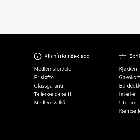
Kitch´n kundeklubb
Sort
Medlemsfordeler
Kjøkken
Prisløfte
Gavekort
Glassgaranti
Borddekk
Tallerkengaranti
Interiør
Medlemsvilkår
Uterom
Kampanj