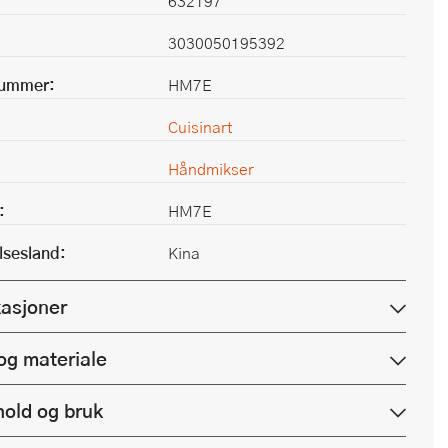
632197
3030050195392
nummer:
HM7E
Cuisinart
Håndmikser
:
HM7E
lsesland:
Kina
kasjoner
og materiale
hold og bruk