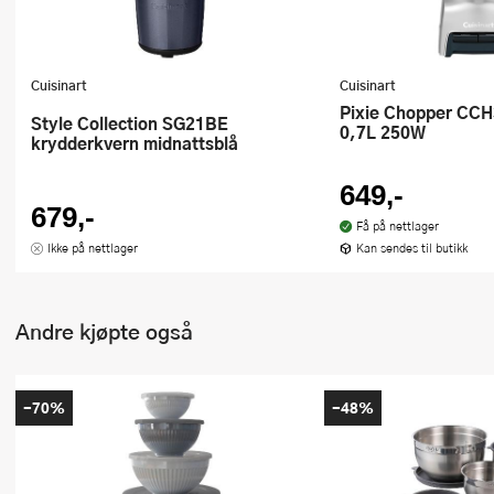
Cuisinart
Cuisinart
Pixie Chopper CCH32E minihakker
Style Collection SG21BE
0,7L 250W
krydderkvern midnattsblå
649,-
679,-
Få på nettlager
Ikke på nettlager
Kan sendes til butikk
Andre kjøpte også
-70%
-48%