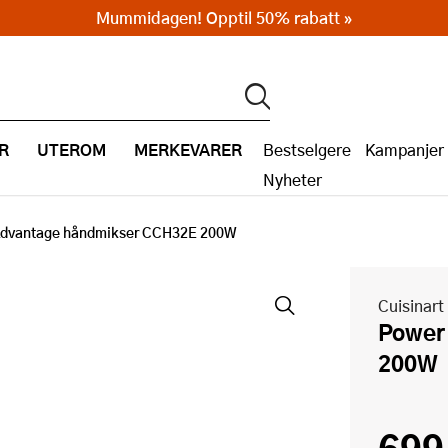
Mummidagen! Opptil 50% rabatt »
R
UTEROM
MERKEVARER
Bestselgere
Kampanjer
Nyheter
Advantage håndmikser CCH32E 200W
Cuisinart
Power Advantage håndmikser CCH32E
200W