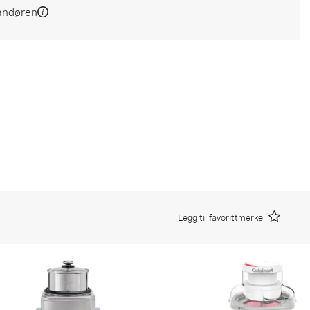
andøren
Legg til favorittmerke