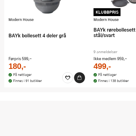
KLUBBPRIS
Modern House
Modern House
bAYk rørebollesett 3 stk m/lokk
stål/svart
bAYk bollesett 4 deler grå
9 anmeldelser
Førpris
599,-
Ikke medlem
959,-
180,-
499,-
På nettlager
På nettlager
Finnes i 91 butikker
Finnes i 138 butikker