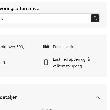
everingsalternativer
frakt over 699,-
Rask levering
Last ned appen og få
løfte
velkomstkupong
detaljer