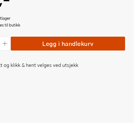
,-
tlager
s til butikk
Legg i handlekurv
t og klikk & hent velges ved utsjekk