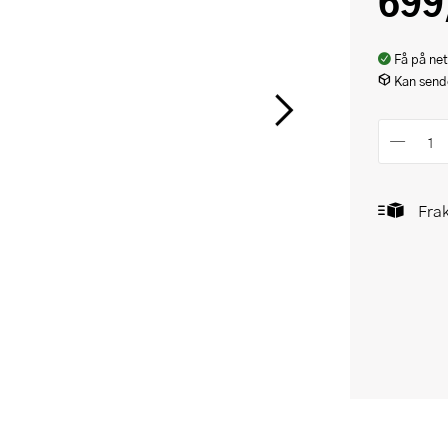
699
Få på net
Kan sende
Frak