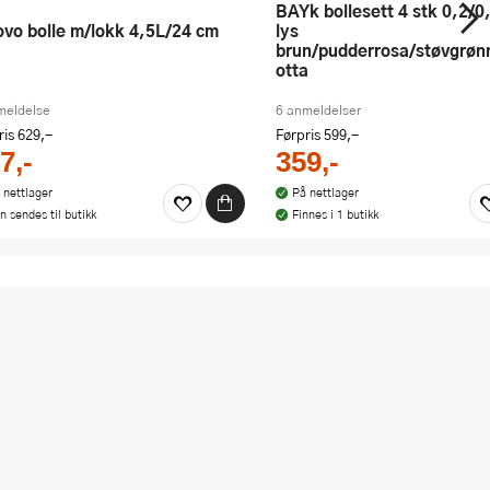
bAYk bollesett 4 stk 0,2/0,5/1/2L
lys
brun/pudderrosa/støvgrøn
otta
meldelse
6 anmeldelser
ris
629,-
Førpris
599,-
7,-
359,-
 nettlager
På nettlager
n sendes til butikk
Finnes i 1 butikk