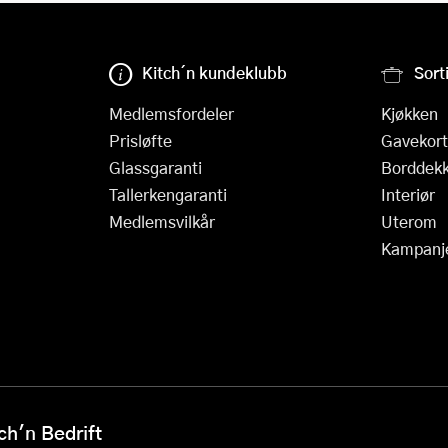
Kitch´n kundeklubb
Sort
Medlemsfordeler
Kjøkken
Prisløfte
Gavekort
Glassgaranti
Borddekk
Tallerkengaranti
Interiør
Medlemsvilkår
Uterom
Kampanj
h'n Bedrift