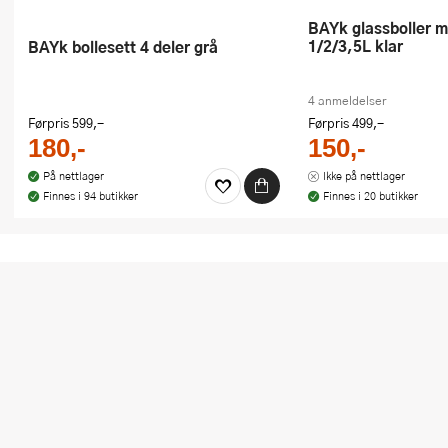
bAYk glassboller med lokk sett
1/2/3,5L klar
bAYk bollesett 4 deler grå
4 anmeldelser
Førpris
599,-
Førpris
499,-
180,-
150,-
På nettlager
Ikke på nettlager
Finnes i 94 butikker
Finnes i 20 butikker