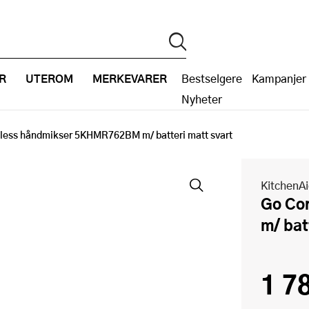
R
UTEROM
MERKEVARER
Bestselgere
Kampanjer
Nyheter
less håndmikser 5KHMR762BM m/ batteri matt svart
KitchenA
Go Cordless håndmikser 5KHMR762BM
m/ bat
1 7