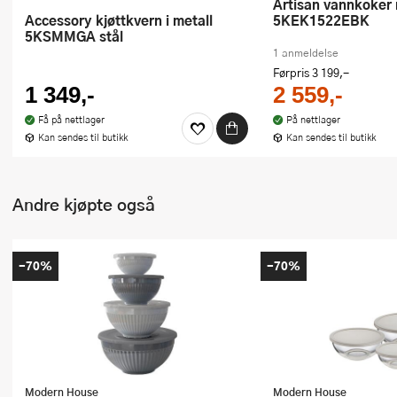
Artisan vannkoker med termostat
Accessory kjøttkvern i metall
5KEK1522EBK
5KSMMGA stål
1 anmeldelse
Førpris
3 199,-
1 349,-
2 559,-
Få på nettlager
På nettlager
Kan sendes til butikk
Kan sendes til butikk
Andre kjøpte også
-70%
-70%
Modern House
Modern House