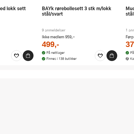
bAYk rørebollesett 3 stk m/lokk
Muovo bolle m/lokk 4,5L/24 cm
stål/svart
stål
9 anmeldelser
1 an
Ikke medlem
959,-
Førp
499,-
37
På nettlager
På
Finnes i 138 butikker
Ka