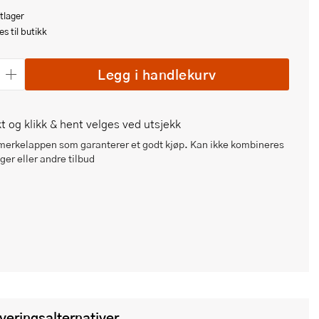
tlager
s til butikk
Legg i handlekurv
t og klikk & hent velges ved utsjekk
 merkelappen som garanterer et godt kjøp. Kan ikke kombineres
er eller andre tilbud
everingsalternativer