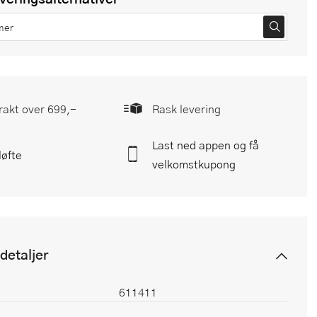
frakt over 699,-
Rask levering
Last ned appen og få
løfte
velkomstkupong
detaljer
611411