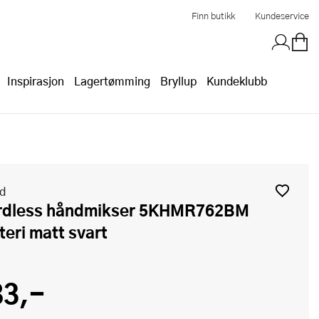
Finn butikk
Kundeservice
Inspirasjon
Lagertømming
Bryllup
Kundeklubb
id
teri matt svart
83,-