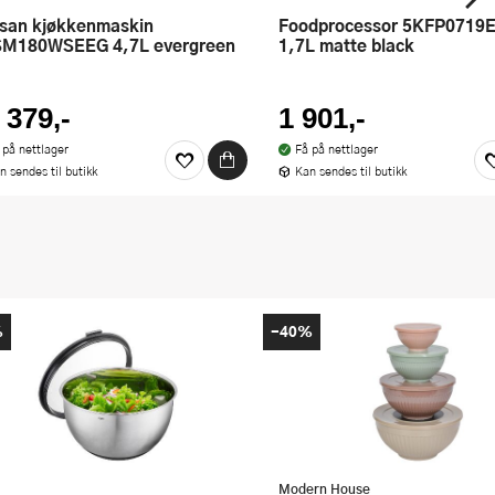
Foodprocessor 5KFP0719EBM
M180WSEEG 4,7L evergreen
1,7L matte black
 379,-
1 901,-
 på nettlager
Få på nettlager
n sendes til butikk
Kan sendes til butikk
%
-40%
Modern House