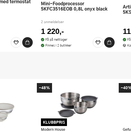
Mini-Foodprocessor
Artisan kjøkkenmaskin
5KFC3516EOB 0,8L onyx black
5KS
2 anmeldelser
1 220,-
11
Få på nettlager
Få
Finnes i 2 butikker
Ka
-48%
-40
KLUBBPRIS
Modern House
Gefu