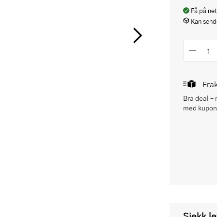
Få på net
Kan sende
Frak
Bra deal –
med kupong
 med kuponger eller andre tilbud
Sjekk l