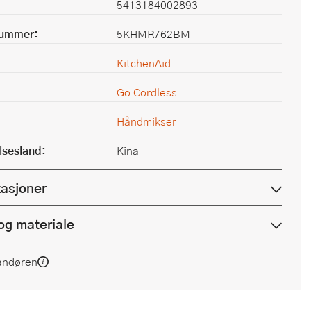
5413184002893
nummer:
5KHMR762BM
KitchenAid
Go Cordless
Håndmikser
lsesland:
Kina
kasjoner
og materiale
andøren