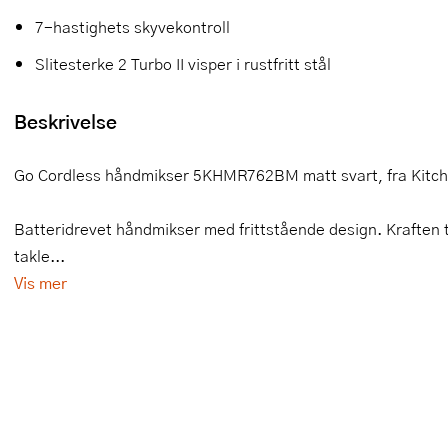
7-hastighets skyvekontroll
Slikkepotter
Melkeskummere
Morter
Vifter
Slitesterke 2 Turbo II visper i rustfritt stål
Springformer
Popcornmaskiner
Målebeger og måleskje
Beskrivelse
Sprøyteposer og tipper
Riskoker
Nøtteknekkere
Øvrig bakeutstyr
Sous vide
Oljeflaske og dressingflaske
Go Cordless håndmikser 5KHMR762BM matt svart, fra Kitchen
Stavmiksere
Pastamaskiner
Batteridrevet håndmikser med frittstående design. Kraften ti
Steketakker
Perkulator
takle...
Vis mer
Toastjern og bordgrill
Pizzahjul
Vaffeljern
Pizzaspader
Vakuumpakker
Pizzastein og pizzastål
Vannkokere
Potetmoser