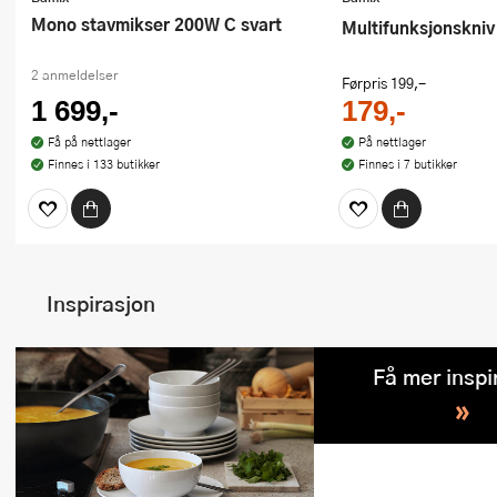
kuponger eller andre tilbud
Mono stavmikser 200W C svart
Multifunksjonskniv
2 anmeldelser
Førpris
199,-
1 699,-
179,-
Få på nettlager
På nettlager
Finnes i 133 butikker
Finnes i 7 butikker
Inspirasjon
Få mer inspi
»