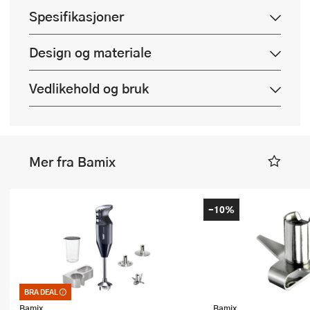
Spesifikasjoner
Design og materiale
Vedlikehold og bruk
Mer fra Bamix
-10%
BRA DEAL
Bra deal – merkelappen som garanterer
et godt kjøp. Kan ikke kombineres med
Bamix
Bamix