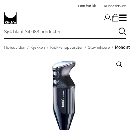
Hopp til hovedinnholdet
Finn butikk
Kundeservice
Mono st
Hovedsiden
Kjøkken
Kjøkkenapparater
Stavmiksere