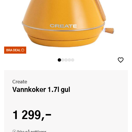
BRA DEAL
Bra deal – merkelappen som garanterer et godt kjøp. Kan ikke kombinere
med kuponger eller andre tilbud
Create
Vannkoker 1.7l gul
1 299,-
Ikke på nettlager