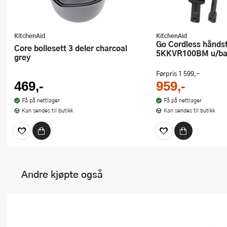
KitchenAid
KitchenAid
Go Cordless håndstøvsuger
Core bollesett 3 deler charcoal
5KKVR100BM u/batt
grey
Førpris
1 599,-
469,-
959,-
Få på nettlager
Få på nettlager
Kan sendes til butikk
Kan sendes til butikk
Andre kjøpte også