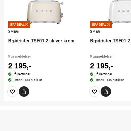
BRA DEAL
BRA DEAL
Bra deal – merkelappen som garanterer
Bra deal – merkelappe
et godt kjøp. Kan ikke kombineres med
et godt kjøp. Kan ikk
SMEG
SMEG
kuponger eller andre tilbud
kuponger eller andre t
Brødrister TSF01 2 skiver krem
Brødrister TSF01 2
9 anmeldelser
9 anmeldelser
2 195,-
2 195,-
På nettlager
På nettlager
Finnes i 134 butikker
Finnes i 148 butikker