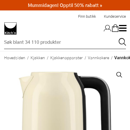
Mummidagen! Opptil 50% rabatt »
Hopp til hovedinnholdet
Finn butikk
Kundeservice
Vannkok
Hovedsiden
Kjøkken
Kjøkkenapparater
Vannkokere