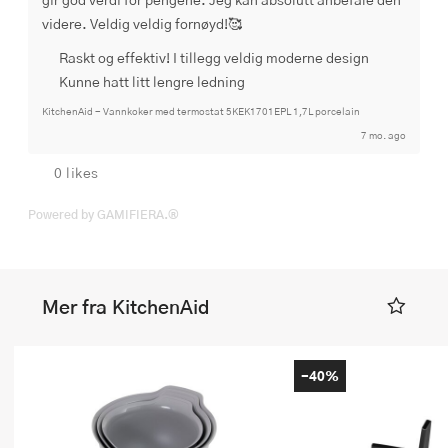
videre. Veldig veldig fornøyd!🥰
Raskt og effektiv! I tillegg veldig moderne design
Kunne hatt litt lengre ledning
KitchenAid - Vannkoker med termostat 5KEK1701EPL 1,7L porcelain
7 mo. ago
0 likes
Powered by GAMIFIERA.®
Mer fra KitchenAid
-40%