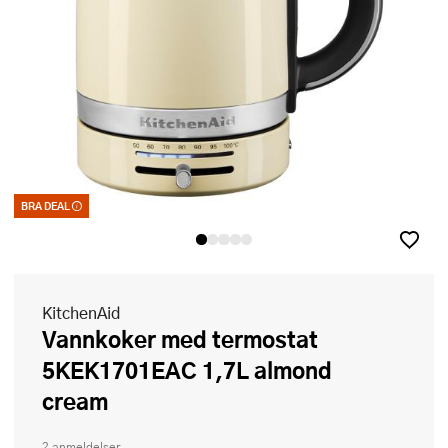
BRA DEAL
Bra deal – merkelappen som garanterer et godt kjøp. Kan ikke kombinere
med kuponger eller andre tilbud
KitchenAid
Vannkoker med termostat
5KEK1701EAC 1,7L almond
cream
2 anmeldelser