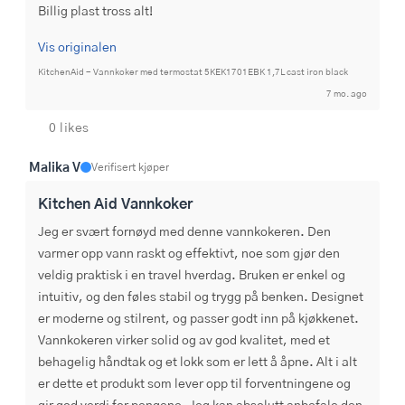
Billig plast tross alt!
Vis originalen
KitchenAid - Vannkoker med termostat 5KEK1701EBK 1,7L cast iron black
7 mo. ago
0 likes
Malika V
Verifisert kjøper
Kitchen Aid Vannkoker
Jeg er svært fornøyd med denne vannkokeren. Den 
varmer opp vann raskt og effektivt, noe som gjør den 
veldig praktisk i en travel hverdag. Bruken er enkel og 
intuitiv, og den føles stabil og trygg på benken. Designet 
er moderne og stilrent, og passer godt inn på kjøkkenet. 
Vannkokeren virker solid og av god kvalitet, med et 
behagelig håndtak og et lokk som er lett å åpne. Alt i alt 
er dette et produkt som lever opp til forventningene og 
gir god verdi for pengene. Jeg kan absolutt anbefale den 