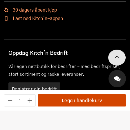
30 dagers åpent kjøp
Last ned Kitch´n-appen
Oppdag Kitch'n Bedrift
Vår egen nettbutikk for bedrifter – med bedriftspriser,
stort sortiment og raske leveranser.
Registrer din bedrift
Legg i handlekurv