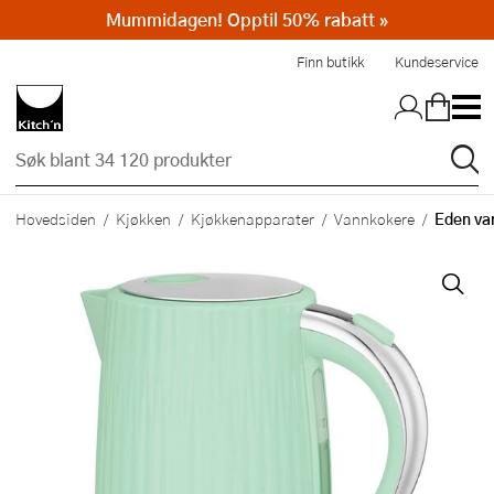
Mummidagen! Opptil 50% rabatt »
Hopp til hovedinnholdet
Finn butikk
Kundeservice
Eden va
Hovedsiden
Kjøkken
Kjøkkenapparater
Vannkokere