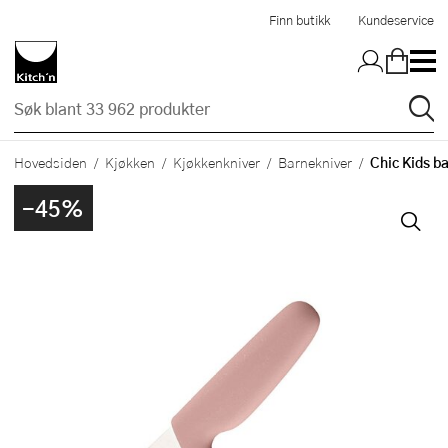
Hopp til hovedinnholdet
Finn butikk
Kundeservice
Chic Kids ba
Hovedsiden
Kjøkken
Kjøkkenkniver
Barnekniver
-45%