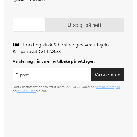
Utsolgt på nett
Frakt og klikk & hent velges ved utsjekk
Kampanjeslutt: 31.12.2033
Varsle meg når varen er tilbake på nettlager.
Varsle meg
Dette nettstedet er beskyttet av reCAPTCHA. Googles
personvernregler
og
brukervilkår
gjelder.