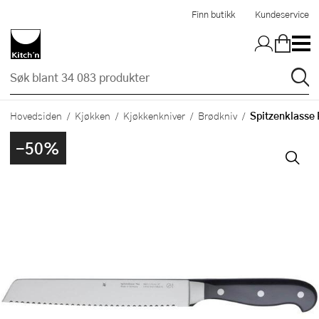
Hopp til hovedinnholdet
Finn butikk
Kundeservice
Spitzenklasse 
Hovedsiden
Kjøkken
Kjøkkenkniver
Brødkniv
-50%