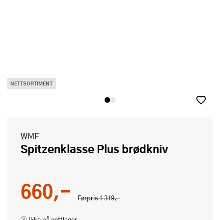
NETTSORTIMENT
WMF
Spitzenklasse Plus brødkniv
660,-
Førpris
1 319,-
Ikke på nettlager