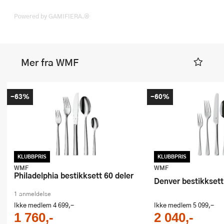
Powered by GAMIFIERA.®
Mer fra WMF
-63%
-60%
KLUBBPRIS
KLUBBPRIS
WMF
WMF
Philadelphia bestikksett 60 deler
Denver bestikksett
1 anmeldelse
Ikke medlem
4 699,-
Ikke medlem
5 099,-
1 760,-
2 040,-