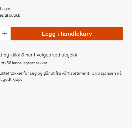
tlager
s til butikk
Legg i handlekurv
t og klikk & hent velges ved utsjekk
tt: Så lenge lageret rekker.
ktet takker for seg og går ut fra vårt sortiment. Grip sjansen nå
et godt kjøp.