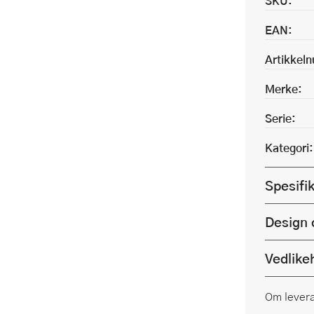
SKU:
EAN:
Artikkel
Merke:
Serie:
Kategori:
Spesifi
Design 
Vedlike
Om lever