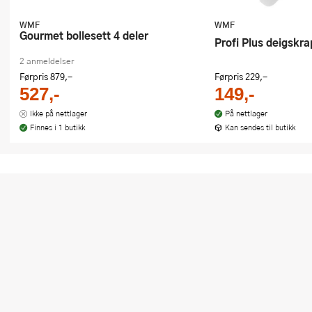
WMF
WMF
Gourmet bollesett 4 deler
Profi Plus deigskra
2 anmeldelser
Førpris
879,-
Førpris
229,-
527,-
149,-
Ikke på nettlager
På nettlager
Finnes i 1 butikk
Kan sendes til butikk