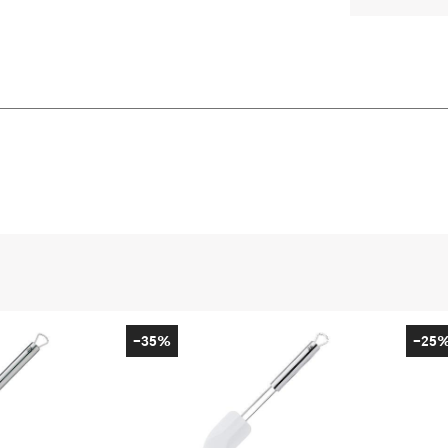
-35%
-25