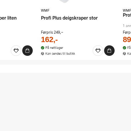
WMF
WM
Pr
per liten
Profi Plus deigskraper stor
1 an
Førpris
249,-
Førp
162,-
89
På nettlager
Få
Kan sendes til butikk
Ka