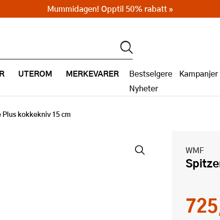
Mummidagen! Opptil 50% rabatt »
R
UTEROM
MERKEVARER
Bestselgere
Kampanjer
Nyheter
e Plus kokkekniv 15 cm
WMF
Spitz
725