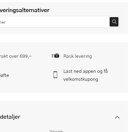
everingsalternativer
frakt over 699,-
Rask levering
Last ned appen og få
løfte
velkomstkupong
detaljer