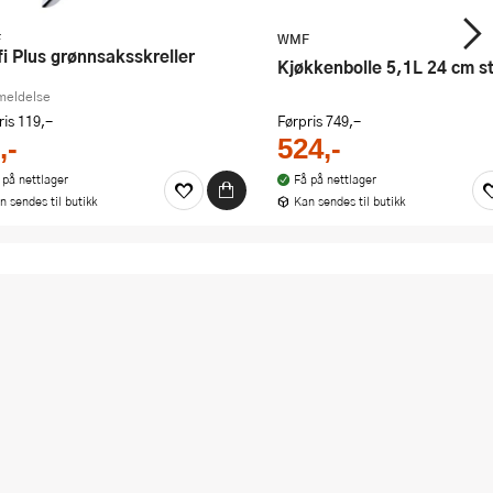
F
WMF
ofi Plus grønnsaksskreller
Kjøkkenbolle 5,1L 24 cm st
meldelse
ris
119,-
Førpris
749,-
,-
524,-
 på nettlager
Få på nettlager
n sendes til butikk
Kan sendes til butikk