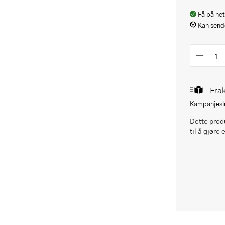
Få på net
Kan sende
Frak
Kampanjeslu
Dette produ
til å gjøre 