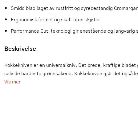
Smidd blad laget av rustfritt og syrebestandig Cromargan®
Slikkepotter
Melkeskummere
Morter
Vifter
Ergonomisk formet og skaft uten skjøter
Springformer
Popcornmaskiner
Målebeger og måleskje
Performance Cut-teknologi gir enestående og langvarig 
Sprøyteposer og tipper
Riskoker
Nøtteknekkere
Beskrivelse
Øvrig bakeutstyr
Sous vide
Oljeflaske og dressingflaske
Stavmiksere
Pastamaskiner
Kokkekniven er en universalkniv. Det brede, kraftige bladet g
selv de hardeste grønnsakene. Kokkekniven gjør det også lett 
Steketakker
Perkulator
Vis mer
Toastjern og bordgrill
Pizzahjul
Vaffeljern
Pizzaspader
Vakuumpakker
Pizzastein og pizzastål
Vannkokere
Potetmoser