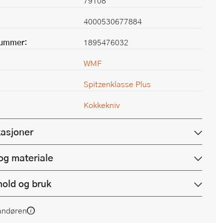
79108
4000530677884
nummer:
1895476032
WMF
Spitzenklasse Plus
Kokkekniv
kasjoner
og materiale
hold og bruk
andøren