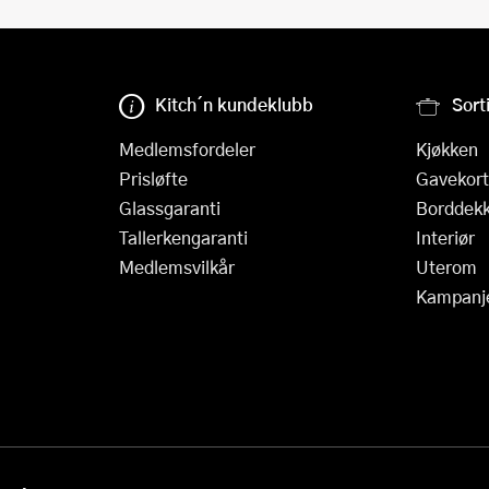
Kitch´n kundeklubb
Sort
Medlemsfordeler
Kjøkken
Prisløfte
Gavekort
Glassgaranti
Borddekk
Tallerkengaranti
Interiør
Medlemsvilkår
Uterom
Kampanj